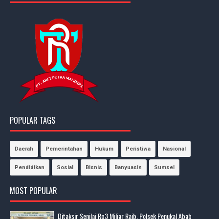
POPULAR TAGS
Daerah
Pemerintahan
Hukum
Peristiwa
Nasional
Pendidikan
Sosial
Bisnis
Banyuasin
Sumsel
MOST POPULAR
Ditaksir Senilai Rp3 Miliar Raib, Polsek Penukal Abab