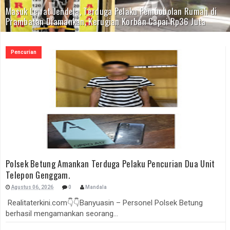
Masuk Lewat Jendela, Terduga Pelaku Pembobolan Rumah di
Prambatan Diamankan, Kerugian Korban Capai Rp36 Juta
Pencurian
Polsek Betung Amankan Terduga Pelaku Pencurian Dua Unit
Telepon Genggam.
Agustus 06, 2026
0
Mandala
Realitaterkini.com👇👇Banyuasin – Personel Polsek Betung
berhasil mengamankan seorang...