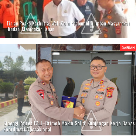
Tinjau Posko Karhutla, Wali Kota Prabumulih Imbau Masyarakat
Hindari Membakar Lahan
DAERAH
Sinergi Polres PALI–Brimob Makin Solid, Kunjungan Kerja Bahas
Koordinasi Operasional