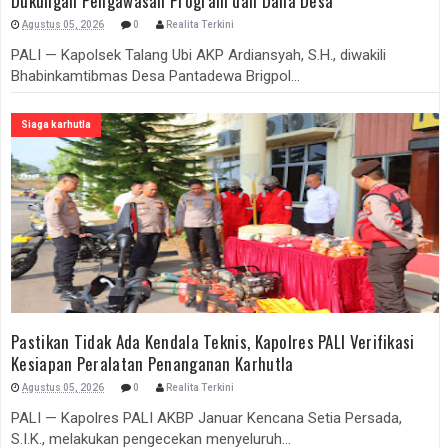
Dukungan Pengawasan Program dan Dana Desa
Agustus 05, 2026
0
Realita Terkini
PALI — Kapolsek Talang Ubi AKP Ardiansyah, S.H., diwakili
Bhabinkamtibmas Desa Pantadewa Brigpol...
Siaga karhutla
Pastikan Tidak Ada Kendala Teknis, Kapolres PALI Verifikasi
Kesiapan Peralatan Penanganan Karhutla
Agustus 05, 2026
0
Realita Terkini
PALI — Kapolres PALI AKBP Januar Kencana Setia Persada,
S.I.K., melakukan pengecekan menyeluruh...