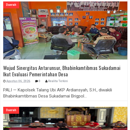
Daerah
Wujud Sinergitas Antarunsur, Bhabinkamtibmas Sukadamai
Ikut Evaluasi Pemerintahan Desa
Agustus 06, 2026
0
Realita Terkini
PALI — Kapolsek Talang Ubi AKP Ardiansyah, S.H., diwakili
Bhabinkamtibmas Desa Sukadamai Brigpol...
Daerah