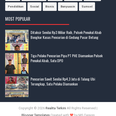
Pendidikan
Sosial
Bisnis
Banyuasin
Sumsel
MOST POPULAR
Ditaksir Senilai Rp3 Miliar Raib, Polsek Penukal Abab
Bongkar Kasus Pencurian di Gedung Pasar Betung
Tiga Pelaku Pencurian Pipa PT PHE Diamankan Polsek
Penukal Abab, Satu DPO
Pencurian Sawit Senilai Rp4,3 Juta di Talang Ubi
Terungkap, Satu Pelaku Diamankan
Copyright ©
2026
Realita Terkini
All Rights Reserved |
Blogger Templates
Created with
by MS Design