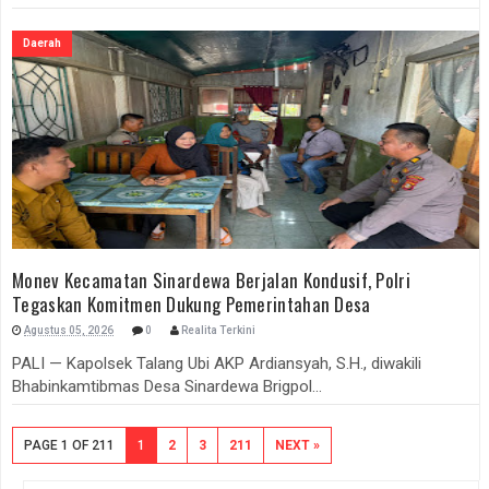
Daerah
Monev Kecamatan Sinardewa Berjalan Kondusif, Polri
Tegaskan Komitmen Dukung Pemerintahan Desa
Agustus 05, 2026
0
Realita Terkini
PALI — Kapolsek Talang Ubi AKP Ardiansyah, S.H., diwakili
Bhabinkamtibmas Desa Sinardewa Brigpol...
PAGE 1 OF 211
1
2
3
211
NEXT »