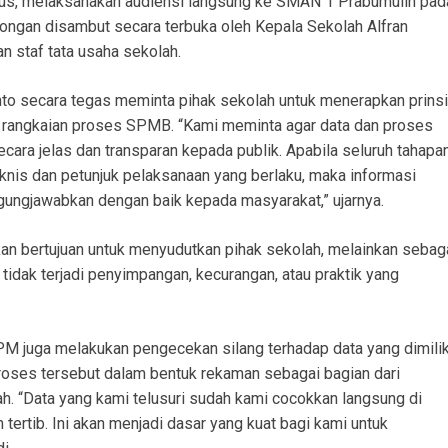
urus, melaksanakan audiensi langsung ke SMAN 1 Prabumulih pad
ngan disambut secara terbuka oleh Kepala Sekolah Alfran
n staf tata usaha sekolah.
to secara tegas meminta pihak sekolah untuk menerapkan prins
uh rangkaian proses SPMB. “Kami meminta agar data dan proses
ara jelas dan transparan kepada publik. Apabila seluruh tahapa
eknis dan petunjuk pelaksanaan yang berlaku, maka informasi
gungjawabkan dengan baik kepada masyarakat,” ujarnya.
an bertujuan untuk menyudutkan pihak sekolah, melainkan sebag
dak terjadi penyimpangan, kecurangan, atau praktik yang
PM juga melakukan pengecekan silang terhadap data yang dimilik
oses tersebut dalam bentuk rekaman sebagai bagian dari
h. “Data yang kami telusuri sudah kami cocokkan langsung di
ertib. Ini akan menjadi dasar yang kuat bagi kami untuk