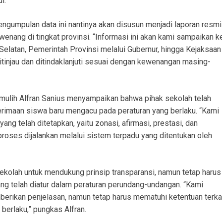
i.
pengumpulan data ini nantinya akan disusun menjadi laporan resmi
enang di tingkat provinsi. “Informasi ini akan kami sampaikan k
elatan, Pemerintah Provinsi melalui Gubernur, hingga Kejaksaan
itinjau dan ditindaklanjuti sesuai dengan kewenangan masing-
mulih Alfran Sanius menyampaikan bahwa pihak sekolah telah
rimaan siswa baru mengacu pada peraturan yang berlaku. “Kami
ng telah ditetapkan, yaitu zonasi, afirmasi, prestasi, dan
roses dijalankan melalui sistem terpadu yang ditentukan oleh
ekolah untuk mendukung prinsip transparansi, namun tetap harus
g telah diatur dalam peraturan perundang-undangan. “Kami
berikan penjelasan, namun tetap harus mematuhi ketentuan terka
berlaku,” pungkas Alfran.