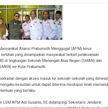
Satlantas Polres PALI Gelar Patroli Subuh di Kawasan Masjid Syuhada
 Penukal Utara Intensifkan Patroli KRYD Sasar Potensi Gangguan Kamtibmas
 Pencurian Perangkat BTS di Banyuasin II, Tiga Terduga Pelaku Diamankan
r Ekstasi di Abab, Barang Bukti Disembunyikan di Panci Presto
gkap Kronologi Penusukan di Depan Pasar Turunan Gajah PALI
yarakat Aliansi Prabumulih Menggugat (APM) terus
ku Pencurian Dua Unit Telepon Genggam.
n keluhan yang disampaikan masyarakat terkait pelaksanaan
inkamtibmas Sukadamai Ikut Evaluasi Pemerintahan Desa
B) di lingkungan Sekolah Menengah Atas Negeri (SMAN) dan
SMKN) se-Kota Prabumulih.
 berkaitan dengan akses masuk ke sekolah-sekolah yang diminat
mengaku kesulitan untuk dapat diterima meskipun telah memenu
tentuan yang berlaku.
m LSM APM Adi Susanto, SE didampingi Sekretaris Jenderal