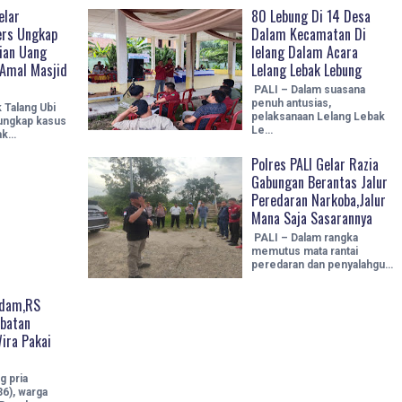
elar
80 Lebung Di 14 Desa
ers Ungkap
Dalam Kecamatan Di
ian Uang
lelang Dalam Acara
Amal Masjid
Lelang Lebak Lebung
PALI – Dalam suasana
penuh antusias,
 Talang Ubi
pelaksanaan Lelang Lebak
ngkap kasus
Le…
ak…
Polres PALI Gelar Razia
Gabungan Berantas Jalur
Peredaran Narkoba,Jalur
Mana Saja Sasarannya
PALI – Dalam rangka
memutus mata rantai
peredaran dan penyalahgu…
dam,RS
batan
ira Pakai
g pria
36), warga