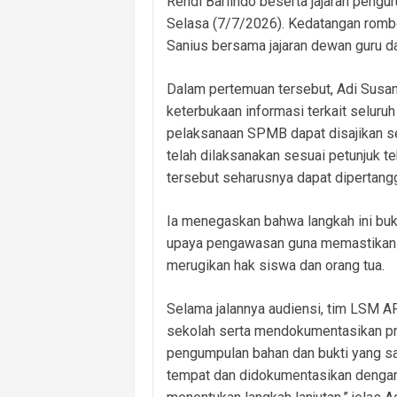
Rendi Barlindo beserta jajaran peng
Selasa (7/7/2026). Kedatangan rombo
Sanius bersama jajaran dewan guru da
Dalam pertemuan tersebut, Adi Susan
keterbukaan informasi terkait selur
pelaksanaan SPMB dapat disajikan sec
telah dilaksanakan sesuai petunjuk t
tersebut seharusnya dapat dipertang
Ia menegaskan bahwa langkah ini buk
upaya pengawasan guna memastikan ti
merugikan hak siswa dan orang tua.
Selama jalannya audiensi, tim LSM A
sekolah serta mendokumentasikan pr
pengumpulan bahan dan bukti yang sa
tempat dan didokumentasikan dengan t