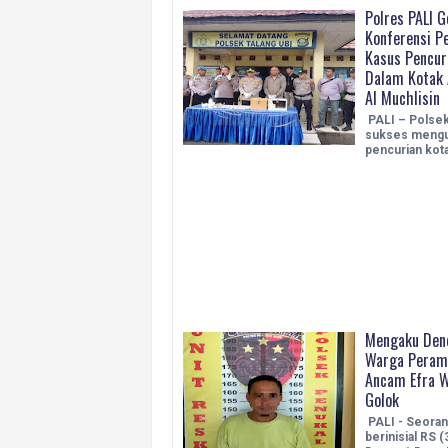
Polres PALI G
Konferensi P
Kasus Pencur
Dalam Kotak 
Al Muchlisin
PALI – Polsek
sukses mengu
pencurian kot
Mengaku Den
Warga Peram
Ancam Efra W
Golok
PALI - Seoran
berinisial RS (