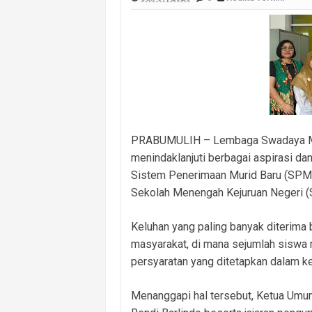
Cegah Kejahatan 3C dan Kecelakaan, 
Cegah Kejahatan Malam Hari, Polsek
Polsek Banyuasin II Berhasil Ungkap
Polres PALI Amankan Terduga Pengeda
Keributan Berujung Maut, Polisi Un
PRABUMULIH – Lembaga Swadaya Mas
Polsek Betung Amankan Terduga Pela
menindaklanjuti berbagai aspirasi da
Wujud Sinergitas Antarunsur, Bhab
Sistem Penerimaan Murid Baru (SPM
Sekolah Menengah Kejuruan Negeri (
Keluhan yang paling banyak diterima
masyarakat, di mana sejumlah siswa 
persyaratan yang ditetapkan dalam ke
Menanggapi hal tersebut, Ketua Umu