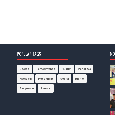
POPULAR TAGS
MO
Daerah
Pemerintahan
Hukum
Peristiwa
Nasional
Pendidikan
Sosial
Bisnis
Banyuasin
Sumsel