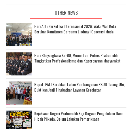
OTHER NEWS
Hari Anti Narkotika Internasional 2026: Wakil Wali Kota
Serukan Komitmen Bersama Lindungi Generasi Muda
Hari Bhayangkara Ke-80, Momentum Polres Prabumulih
Tingkatkan Profesionalisme dan Kepercayaan Masyarakat
Bupati PALI Serahkan Lahan Pembangunan RSUD Talang Ubi,
Buktikan Janji Tingkatkan Layanan Kesehatan
Kejaksaan Negeri Prabumulih Kaji Dugaan Pengelolaan Dana
Hibah Pilkada, Belum Lakukan Pemeriksaan