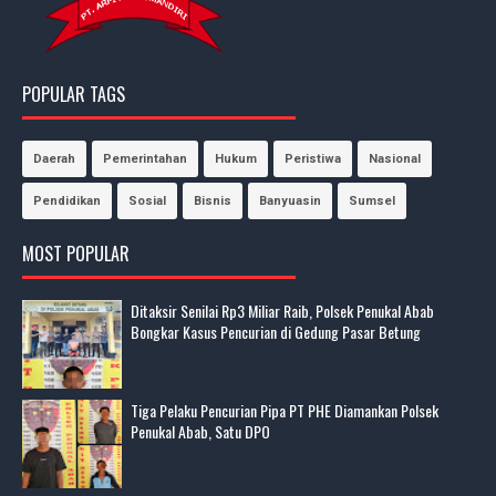
POPULAR TAGS
Daerah
Pemerintahan
Hukum
Peristiwa
Nasional
Pendidikan
Sosial
Bisnis
Banyuasin
Sumsel
MOST POPULAR
Ditaksir Senilai Rp3 Miliar Raib, Polsek Penukal Abab
Bongkar Kasus Pencurian di Gedung Pasar Betung
Tiga Pelaku Pencurian Pipa PT PHE Diamankan Polsek
Penukal Abab, Satu DPO