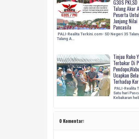
G30S PKI,SD 
Talang Akar 
Peserta Untu
Junjung Nilai 
Pancasila
PALI-Realita Terkini.com- SD Negeri 35 Talan
Talang A…
Tinjau Ruko 
Terbakar Di P
Pendopo,Wabu
Ucapkan Bel
Terhadap Kor
PALI-Realita T
Satu hari Pasc
Kebakaran he
0 Komentar: