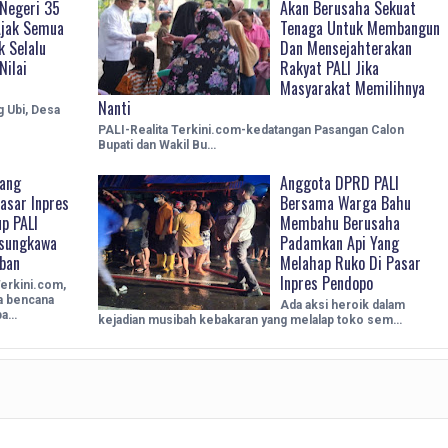
Negeri 35
Akan Berusaha Sekuat
Ajak Semua
Tenaga Untuk Membangun
k Selalu
Dan Mensejahterakan
Nilai
Rakyat PALI Jika
Masyarakat Memilihnya
Nanti
g Ubi, Desa
PALI-Realita Terkini.com-kedatangan Pasangan Calon
Bupati dan Wakil Bu…
Yang
Anggota DPRD PALI
asar Inpres
Bersama Warga Bahu
p PALI
Membahu Berusaha
asungkawa
Padamkan Api Yang
ban
Melahap Ruko Di Pasar
Inpres Pendopo
erkini.com,
a bencana
Ada aksi heroik dalam
ba…
kejadian musibah kebakaran yang melalap toko sem…