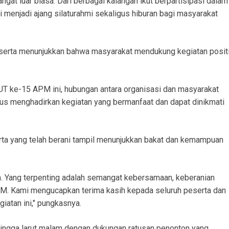
ngat luar biasa. Dari berbagai kalangan ikut berpartisipasi dalam
ni menjadi ajang silaturahmi sekaligus hiburan bagi masyarakat
eserta menunjukkan bahwa masyarakat mendukung kegiatan posit
T ke-15 APM ini, hubungan antara organisasi dan masyarakat
rus menghadirkan kegiatan yang bermanfaat dan dapat dinikmati
rta yang telah berani tampil menunjukkan bakat dan kemampuan
. Yang terpenting adalah semangat kebersamaan, keberanian
PM. Kami mengucapkan terima kasih kepada seluruh peserta dan
iatan ini," pungkasnya.
ingga larut malam dengan dukungan ratusan penonton yang