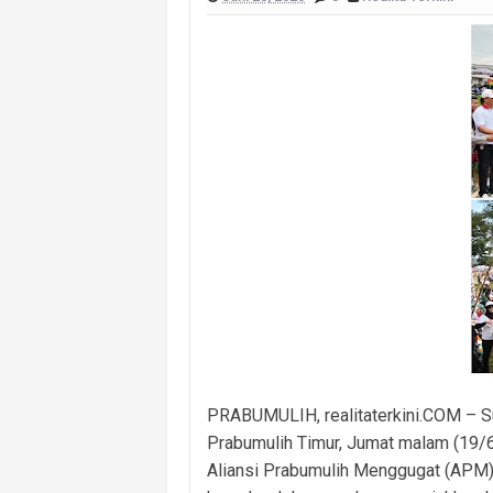
Eratkan Hubungan dengan Warga, Po
Tinjau Posko Karhutla, Wali Kota P
Sinergi Polres PALI–Brimob Makin So
Perkuat Koordinasi Lintas Unsur, Pol
Pemerintah Desa Muara Damai Mulai K
Masuk Lewat Jendela, Terduga Pela
Panen Ikan Betok Raman Mulya Jadi 
PRABUMULIH, realitaterkini.COM – S
Prabumulih Timur, Jumat malam (19/
Aliansi Prabumulih Menggugat (APM)