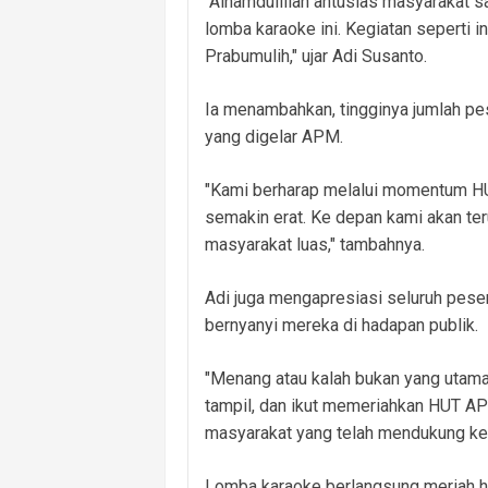
"Alhamdulillah antusias masyarakat sa
lomba karaoke ini. Kegiatan seperti i
Prabumulih," ujar Adi Susanto.
Ia menambahkan, tingginya jumlah p
yang digelar APM.
"Kami berharap melalui momentum HU
semakin erat. Ke depan kami akan te
masyarakat luas," tambahnya.
Adi juga mengapresiasi seluruh pese
bernyanyi mereka di hadapan publik.
"Menang atau kalah bukan yang utama
tampil, dan ikut memeriahkan HUT A
masyarakat yang telah mendukung keg
Lomba karaoke berlangsung meriah h