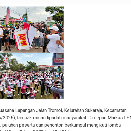
lsek Tanah Abang Tampung Aspirasi dan Edukasi Cegah Karhutla
rabumulih Imbau Masyarakat Hindari Membakar Lahan
lid, Kunjungan Kerja Bahas Koordinasi Operasional
ri Dampingi Evaluasi Tata Kelola Pemerintahan Desa Beruge Darat
erjakan Penggantian Platdeker Patah dan Perataan Jalan dari Dana Desa.
ku Pembobolan Rumah di Prambatan Diamankan, Kerugian Korban Capai Rp36 Juta
Contoh, Bupati PALI Ajak Seluruh Warga PALI Manfaatkan Potensi Perikanan Desa
uasana Lapangan Jalan Tromol, Kelurahan Sukaraja, Kecamatan
6/2026), tampak ramai dipadati masyarakat. Di depan Markas L
, puluhan peserta dan penonton berkumpul mengikuti lomba