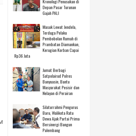
Kronologi Penusukan di
Depan Pasar Turunan
Gajah PALI
Masuk Lewat Jendela,
Terduga Pelaku
Pembobolan Rumah di
Prambatan Diamankan,
Kerugian Korban Capai
Rp36 Juta
Jumat Berbagi
Satpolairud Polres
Banyuasin, Bantu
Masyarakat Pesisir dan
Nelayan di Perairan
Silaturrahmi Pengurus
Baru, Walikota Ratu
Dewa Ajak Partai Prima
SM
Bersinergi Bangun
Palembang