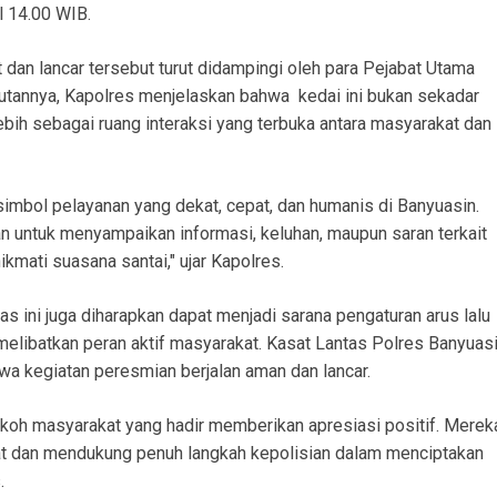
l 14.00 WIB.
dan lancar tersebut turut didampingi oleh para Pejabat Utama
utannya, Kapolres menjelaskan bahwa kedai ini bukan sekadar
lebih sebagai ruang interaksi yang terbuka antara masyarakat dan
imbol pelayanan yang dekat, cepat, dan humanis di Banyuasin.
 untuk menyampaikan informasi, keluhan, maupun saran terkait
kmati suasana santai," ujar Kapolres.
tas ini juga diharapkan dapat menjadi sarana pengaturan arus lalu
n melibatkan peran aktif masyarakat. Kasat Lantas Polres Banyuas
 kegiatan peresmian berjalan aman dan lancar.
okoh masyarakat yang hadir memberikan apresiasi positif. Merek
at dan mendukung penuh langkah kepolisian dalam menciptakan
.