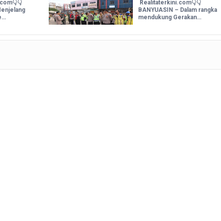
.com👇👇
Realitaterkini.com👇👇
enjelang
BANYUASIN – Dalam rangka
e…
mendukung Gerakan…