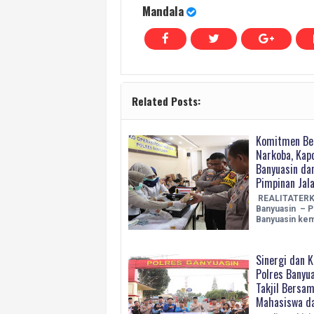
Mandala
Related Posts:
Komitmen Be
Narkoba, Kap
Banyuasin dan
Pimpinan Jala
REALITATERK
Banyuasin – P
Banyuasin kem
Sinergi dan K
Polres Banyu
Takjil Bersa
Mahasiswa d