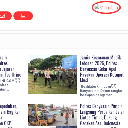
rsih
Jamin Keamanan Mudik
olres
Lebaran 2026, Polres
 Jajaran
Banyuasin Gelar Apel
ni Tes Urine
Pasukan Operasi Ketupat
Musi
INI.COM👇👇
olres
Realitaterkini.com👇👇
bali…
Banyuasin – Dalam rangka
kesiapan pengaman…
epedulian,
Polres Banyuasin Pimpin
asin Bagikan
Langsung Perbaikan Jalan
ma
Lintas Timur, Dukung
an OKP
Gerakan Asri Indonesia