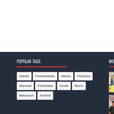
POPULAR TAGS
MO
Daerah
Pemerintahan
Hukum
Peristiwa
Nasional
Pendidikan
Sosial
Bisnis
Banyuasin
Sumsel