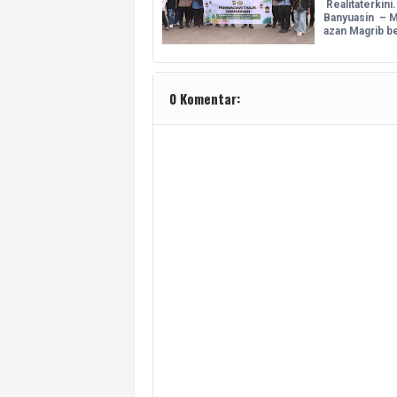
Realitaterkini
Banyuasin – M
azan Magrib b
0 Komentar: