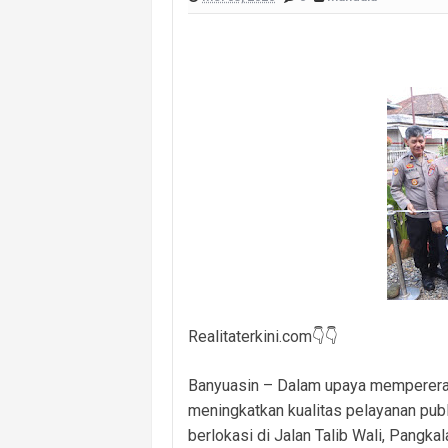
Masuk Lewat Jendela, Terduga Pela
Dugaan Kelalaian Medis Mencuat, L
Polsek Banyuasin I Ungkap Kasus Cu
Cegah Kejahatan 3C dan Kecelakaan, 
Cegah Kejahatan Malam Hari, Polsek
Polsek Banyuasin II Berhasil Ungkap
Kebakaran Hanguskan Dua Rumah di D
Realitaterkini.com👇👇
Banyuasin – Dalam upaya mempererat
meningkatkan kualitas pelayanan pub
berlokasi di Jalan Talib Wali, Pangk