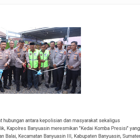
ku Pembobolan Rumah di Prambatan Diamankan, Kerugian Korban Capai Rp36 Juta
SM APM Desak RS AR Bunda Prabumulih Evaluasi Menyeluruh Pelayanan
ranmor, Pelaku dan Barang Bukti Berhasil Diamankan.
Satlantas Polres PALI Gelar Patroli Subuh di Kawasan Masjid Syuhada
 Penukal Utara Intensifkan Patroli KRYD Sasar Potensi Gangguan Kamtibmas
 Pencurian Perangkat BTS di Banyuasin II, Tiga Terduga Pelaku Diamankan
usun III Talang Kampai, Polisi: Tidak Ada Korban Jiwa
 hubungan antara kepolisian dan masyarakat sekaligus
lik, Kapolres Banyuasin meresmikan "Kedai Komba Presisi" yang
alan Balai, Kecamatan Banyuasin III, Kabupaten Banyuasin, Sumate