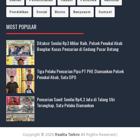
Daerah
Pemerintahan
Hukum
Peristiwa
Nasional
Pendidikan
Sosial
Bisnis
Banyuasin
Sumsel
MOST POPULAR
Ditaksir Senilai Rp3 Miliar Raib, Polsek Penukal Abab
Bongkar Kasus Pencurian di Gedung Pasar Betung
Tiga Pelaku Pencurian Pipa PT PHE Diamankan Polsek
Penukal Abab, Satu DPO
Pencurian Sawit Senilai Rp4,3 Juta di Talang Ubi
Terungkap, Satu Pelaku Diamankan
Copyright ©
2026
Realita Terkini
All Rights Reserved |