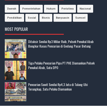
Daerah
Pemerintahan
Hukum
Peristiwa
Nasional
Pendidikan
Sosial
Bisnis
Banyuasin
Sumsel
MOST POPULAR
Ditaksir Senilai Rp3 Miliar Raib, Polsek Penukal Abab
Bongkar Kasus Pencurian di Gedung Pasar Betung
Tiga Pelaku Pencurian Pipa PT PHE Diamankan Polsek
Penukal Abab, Satu DPO
Pencurian Sawit Senilai Rp4,3 Juta di Talang Ubi
Terungkap, Satu Pelaku Diamankan