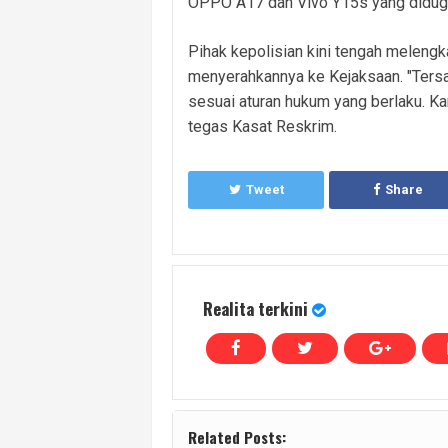
OPPO A17 dan Vivo Y15s yang diduga 
Pihak kepolisian kini tengah melen
menyerahkannya ke Kejaksaan. "Ters
sesuai aturan hukum yang berlaku. Ka
tegas Kasat Reskrim.
Tweet
Share
Realita terkini
Related Posts: