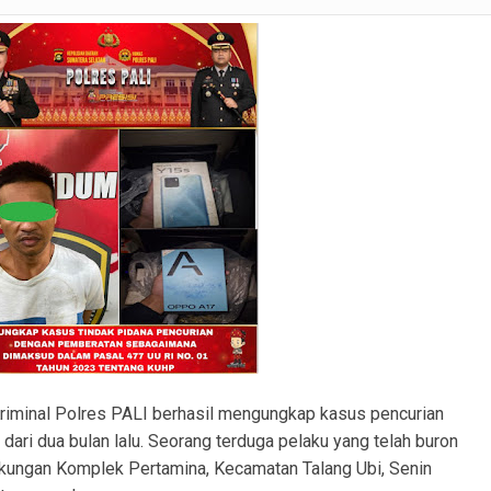
ranmor, Pelaku dan Barang Bukti Berhasil Diamankan.
Satlantas Polres PALI Gelar Patroli Subuh di Kawasan Masjid Syuhada
 Penukal Utara Intensifkan Patroli KRYD Sasar Potensi Gangguan Kamtibmas
 Pencurian Perangkat BTS di Banyuasin II, Tiga Terduga Pelaku Diamankan
r Ekstasi di Abab, Barang Bukti Disembunyikan di Panci Presto
gkap Kronologi Penusukan di Depan Pasar Turunan Gajah PALI
ku Pencurian Dua Unit Telepon Genggam.
riminal Polres PALI berhasil mengungkap kasus pencurian
dari dua bulan lalu. Seorang terduga pelaku yang telah buron
ngkungan Komplek Pertamina, Kecamatan Talang Ubi, Senin