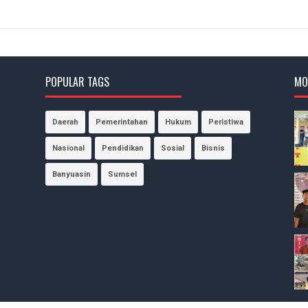
POPULAR TAGS
MO
Daerah
Pemerintahan
Hukum
Peristiwa
Nasional
Pendidikan
Sosial
Bisnis
Banyuasin
Sumsel