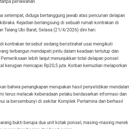
 tanpa perlawanan.
rga setempat, diduga bertanggung jawab atas pencurian delapan
skibraka. Kejadian berlangsung di sebuah rumah kontrakan di
 Talang Ubi Barat, Selasa (21/4/2026) dini hari.
di kontrakan tersebut sedang beristirahat usai mengikuti
 yang terbangun mendapati pintu dalam keadaan tertutup dan
 Pemeriksaan lebih lanjut menunjukkan total delapan ponsel
total kerugian mencapai Rp20,5 juta. Korban kemudian melaporkan
.
skan bahwa penangkapan merupakan hasil penyelidikan mendala
ami terus melacak keberadaan pelaku berdasarkan informasi dan
ahui ia bersembunyi di sekitar Komplek Pertamina dan berhasil
barang bukti berupa dua unit kotak ponsel, masing-masing merek