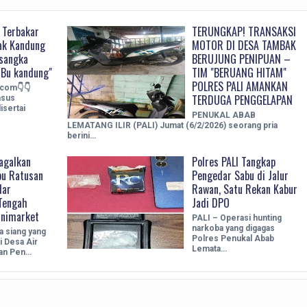
 Terbakar
TERUNGKAP! TRANSAKSI
ak Kandung
MOTOR DI DESA TAMBAK
rsangka
BERUJUNG PENIPUAN –
Bu kandung"
TIM "BERUANG HITAM"
POLRES PALI AMANKAN
.com👇👇
TERDUGA PENGGELAPAN
asus
sertai
PENUKAL ABAB
LEMATANG ILIR (PALI) Jumat (6/2/2026) seorang pria
berini…
agalkan
Polres PALI Tangkap
bu Ratusan
Pengedar Sabu di Jalur
dar
Rawan, Satu Rekan Kabur
 Tengah
Jadi DPO
inimarket
PALI – Operasi hunting
narkoba yang digagas
a siang yang
Polres Penukal Abab
i Desa Air
Lemata…
tan Pen…