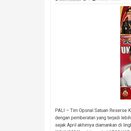
Polsek Banyuasin I Ungkap Kasus Cu
Cegah Kejahatan 3C dan Kecelakaan, 
Cegah Kejahatan Malam Hari, Polsek
Polsek Banyuasin II Berhasil Ungkap
Polres PALI Amankan Terduga Pengeda
Keributan Berujung Maut, Polisi Un
Polsek Betung Amankan Terduga Pela
PALI – Tim Opsnal Satuan Reserse K
dengan pemberatan yang terjadi lebih 
sejak April akhirnya diamankan di li