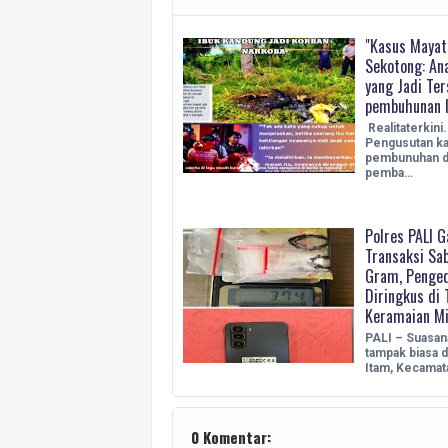
"Kasus Mayat
Sekotong: An
yang Jadi Te
pembuhunan I
Realitaterkini
Pengusutan k
pembunuhan di
pemba…
Polres PALI G
Transaksi Sa
Gram, Penge
Diringkus di
Keramaian M
PALI – Suasan
tampak biasa d
Itam, Kecama
0 Komentar: