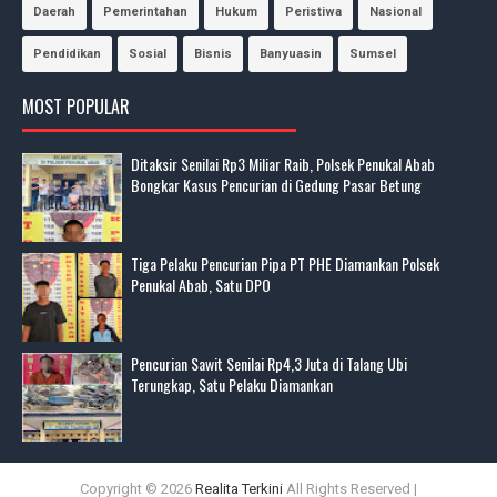
Daerah
Pemerintahan
Hukum
Peristiwa
Nasional
Pendidikan
Sosial
Bisnis
Banyuasin
Sumsel
MOST POPULAR
Ditaksir Senilai Rp3 Miliar Raib, Polsek Penukal Abab
Bongkar Kasus Pencurian di Gedung Pasar Betung
Tiga Pelaku Pencurian Pipa PT PHE Diamankan Polsek
Penukal Abab, Satu DPO
Pencurian Sawit Senilai Rp4,3 Juta di Talang Ubi
Terungkap, Satu Pelaku Diamankan
Copyright ©
2026
Realita Terkini
All Rights Reserved |