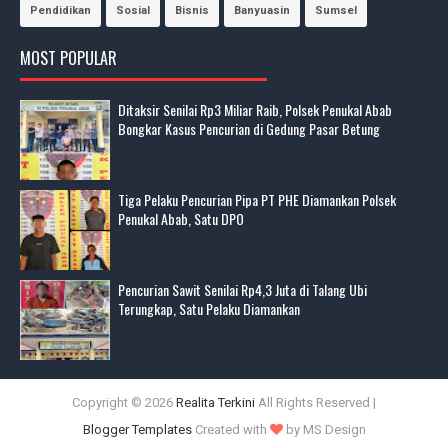
Pendidikan
Sosial
Bisnis
Banyuasin
Sumsel
MOST POPULAR
Ditaksir Senilai Rp3 Miliar Raib, Polsek Penukal Abab
Bongkar Kasus Pencurian di Gedung Pasar Betung
Tiga Pelaku Pencurian Pipa PT PHE Diamankan Polsek
Penukal Abab, Satu DPO
Pencurian Sawit Senilai Rp4,3 Juta di Talang Ubi
Terungkap, Satu Pelaku Diamankan
Copyright ©
2026
Realita Terkini
All Rights Reserved |
Blogger Templates
Created with
by MS Design