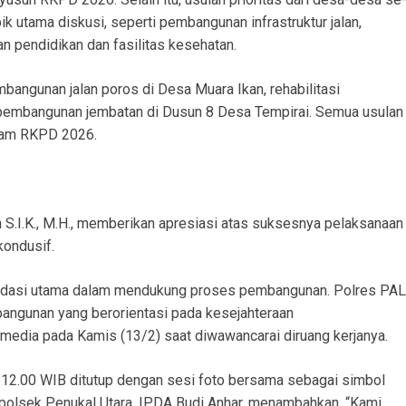
k utama diskusi, seperti pembangunan infrastruktur jalan,
an pendidikan dan fasilitas kesehatan.
bangunan jalan poros di Desa Muara Ikan, rehabilitasi
pembangunan jembatan di Dusun 8 Desa Tempirai. Semua usulan
alam RKPD 2026.
 S.I.K., M.H., memberikan apresiasi atas suksesnya pelaksanaan
kondusif.
ondasi utama dalam mendukung proses pembangunan. Polres PAL
angunan yang berorientasi pada kesejahteraan
media pada Kamis (13/2) saat diwawancarai diruang kerjanya.
 12.00 WIB ditutup dengan sesi foto bersama sebagai simbol
Kapolsek Penukal Utara, IPDA Budi Anhar, menambahkan, “Kami