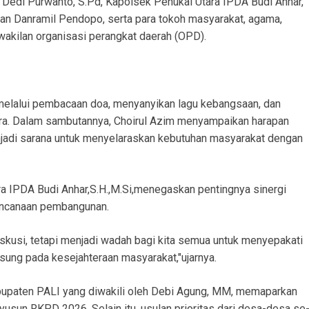
 Dedi Purwanto, S.Pd, Kapolsek Penukal Utara IPDA Budi Anhar,
kilan Danramil Pendopo, serta para tokoh masyarakat, agama,
wakilan organisasi perangkat daerah (OPD).
melalui pembacaan doa, menyanyikan lagu kebangsaan, dan
ara. Dalam sambutannya, Choirul Azim menyampaikan harapan
njadi sarana untuk menyelaraskan kebutuhan masyarakat dengan
ra IPDA Budi Anhar,S.H.,M.Si,menegaskan pentingnya sinergi
encanaan pembangunan.
kusi, tetapi menjadi wadah bagi kita semua untuk menyepakati
sung pada kesejahteraan masyarakat,"ujarnya.
paten PALI yang diwakili oleh Debi Agung, MM, memaparkan
usun RKPD 2026. Selain itu, usulan prioritas dari desa-desa se