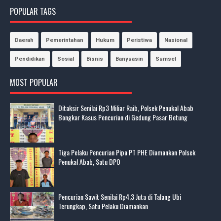
POPULAR TAGS
Daerah
Pemerintahan
Hukum
Peristiwa
Nasional
Pendidikan
Sosial
Bisnis
Banyuasin
Sumsel
MOST POPULAR
Ditaksir Senilai Rp3 Miliar Raib, Polsek Penukal Abab
Bongkar Kasus Pencurian di Gedung Pasar Betung
Tiga Pelaku Pencurian Pipa PT PHE Diamankan Polsek
Penukal Abab, Satu DPO
Pencurian Sawit Senilai Rp4,3 Juta di Talang Ubi
Terungkap, Satu Pelaku Diamankan