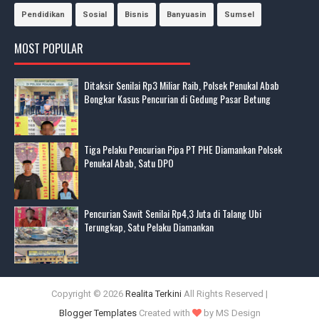
Pendidikan
Sosial
Bisnis
Banyuasin
Sumsel
MOST POPULAR
Ditaksir Senilai Rp3 Miliar Raib, Polsek Penukal Abab
Bongkar Kasus Pencurian di Gedung Pasar Betung
Tiga Pelaku Pencurian Pipa PT PHE Diamankan Polsek
Penukal Abab, Satu DPO
Pencurian Sawit Senilai Rp4,3 Juta di Talang Ubi
Terungkap, Satu Pelaku Diamankan
Copyright ©
2026
Realita Terkini
All Rights Reserved |
Blogger Templates
Created with
by MS Design