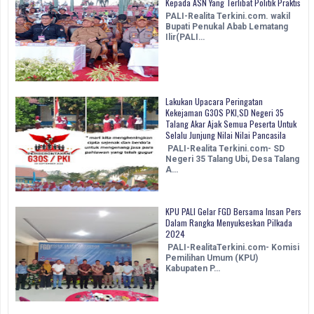
Kepada ASN Yang Terlibat Politik Praktis
PALI-Realita Terkini.com. wakil
Bupati Penukal Abab Lematang
Ilir(PALI…
Lakukan Upacara Peringatan
Kekejaman G30S PKI,SD Negeri 35
Talang Akar Ajak Semua Peserta Untuk
Selalu Junjung Nilai Nilai Pancasila
PALI-Realita Terkini.com- SD
Negeri 35 Talang Ubi, Desa Talang
A…
KPU PALI Gelar FGD Bersama Insan Pers
Dalam Rangka Menyukseskan Pilkada
2024
PALI-RealitaTerkini.com- Komisi
Pemilihan Umum (KPU)
Kabupaten P…