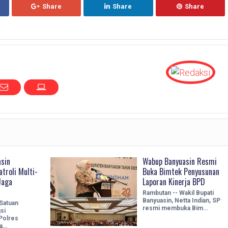
Share
Share
Share
asin
Wabup Banyuasin Resmi
atroli Multi-
Buka Bimtek Penyusunan
Jaga
Laporan Kinerja BPD
Rambutan -- Wakil Bupati
Banyuasin, Netta Indian, SP
Satuan
resmi membuka Bim…
si
Polres
la…