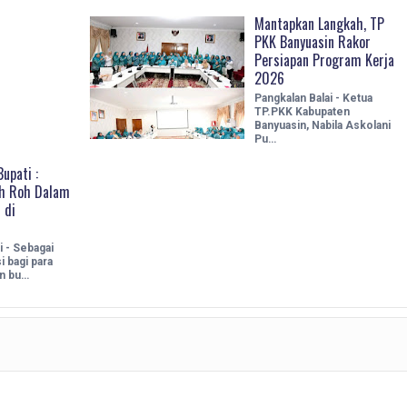
Mantapkan Langkah, TP
PKK Banyuasin Rakor
Persiapan Program Kerja
2026
Pangkalan Balai - Ketua
TP.PKK Kabupaten
Banyuasin, Nabila Askolani
Pu…
upati :
ah Roh Dalam
 di
i - Sebagai
i bagi para
an bu…