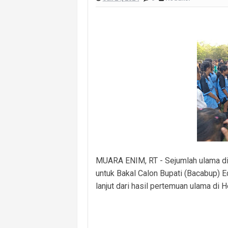
Polsek Banyuasin I Ungkap Kasus Cu
Cegah Kejahatan 3C dan Kecelakaan, 
Cegah Kejahatan Malam Hari, Polsek
Polsek Banyuasin II Berhasil Ungkap
Polres PALI Amankan Terduga Pengeda
Keributan Berujung Maut, Polisi Un
Polsek Betung Amankan Terduga Pela
MUARA ENIM, RT - Sejumlah ulama d
untuk Bakal Calon Bupati (Bacabup) 
lanjut dari hasil pertemuan ulama di 