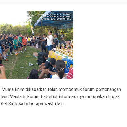
ranmor, Pelaku dan Barang Bukti Berhasil Diamankan.
Satlantas Polres PALI Gelar Patroli Subuh di Kawasan Masjid Syuhada
 Penukal Utara Intensifkan Patroli KRYD Sasar Potensi Gangguan Kamtibmas
 Pencurian Perangkat BTS di Banyuasin II, Tiga Terduga Pelaku Diamankan
r Ekstasi di Abab, Barang Bukti Disembunyikan di Panci Presto
gkap Kronologi Penusukan di Depan Pasar Turunan Gajah PALI
ku Pencurian Dua Unit Telepon Genggam.
i Muara Enim dikabarkan telah membentuk forum pemenangan
Edwin Mauladi. Forum tersebut informasinya merupakan tindak
Hotel Sintesa beberapa waktu lalu.