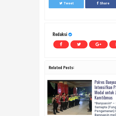
Tweet
Share
Redaksi
Related Posts:
Polres Banyu
Intensifkan P
Modal untuk 
Kamtibmas
*Banyuasin* – 
Samapta (Fung
Pengamanan) 
Banyuasin me