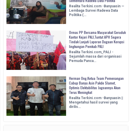
Sementara Radewa Data Politika
Realita Terkini.com -Banyuasin —
Lembaga Survei Radewa Data
Politika (…
Ormas PP Bersama Masyarakat Geruduk
Kantor Kejari PALI,Tuntut APH Segera
Tindak Lanjuti Laporan Dugaan Korupsi
lingkungan Pemkab PALI
Realita Terkini.com_PALI -
Sejumlah massa dari organisasi
Pemuda Panca…
Herman Ong,Ketua Team Pemenangan
Cabup Banyu Asin Pakde Slamet,
Optimis Elektabilitas Jagoannya Akan
Terus Meningkat
Realita Terkini.com -Banyuasin ||
Mengetahui hasil survei yang
dirilis…