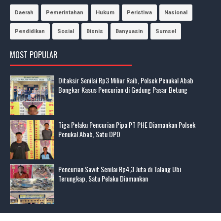
Daerah
Pemerintahan
Hukum
Peristiwa
Nasional
Pendidikan
Sosial
Bisnis
Banyuasin
Sumsel
MOST POPULAR
Ditaksir Senilai Rp3 Miliar Raib, Polsek Penukal Abab
Bongkar Kasus Pencurian di Gedung Pasar Betung
Tiga Pelaku Pencurian Pipa PT PHE Diamankan Polsek
Penukal Abab, Satu DPO
Pencurian Sawit Senilai Rp4,3 Juta di Talang Ubi
Terungkap, Satu Pelaku Diamankan