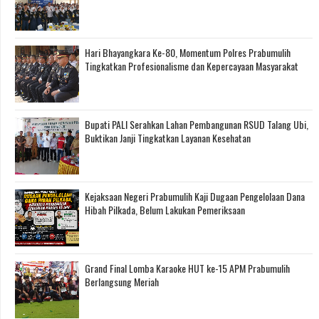
Hari Bhayangkara Ke-80, Momentum Polres Prabumulih
Tingkatkan Profesionalisme dan Kepercayaan Masyarakat
Bupati PALI Serahkan Lahan Pembangunan RSUD Talang Ubi,
Buktikan Janji Tingkatkan Layanan Kesehatan
Kejaksaan Negeri Prabumulih Kaji Dugaan Pengelolaan Dana
Hibah Pilkada, Belum Lakukan Pemeriksaan
Grand Final Lomba Karaoke HUT ke-15 APM Prabumulih
Berlangsung Meriah