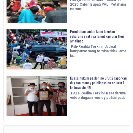
PALI,Realita Terkini- rabu/4-11-
2020.Calon Bupati PALI Petahana
nomor …
Perubahan sudah kami lakukan
sekarang saat nya lanjut kan ujar Heri
amalindo
Pali-Realita Terkini. Jadwal
kampanye yang tersisa tidak lama
la…
Kuasa hukum paslon no urut 2 laporkan
dugaan money politik paslon no urut 1
ke bawaslu PALI
PALI-Realita Terkini-Beredarnya
video dugaan money politic pada
…