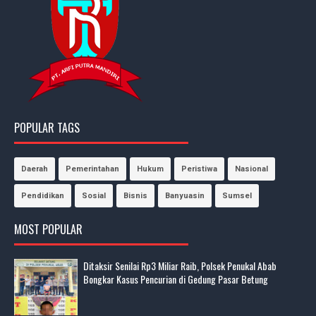
POPULAR TAGS
Daerah
Pemerintahan
Hukum
Peristiwa
Nasional
Pendidikan
Sosial
Bisnis
Banyuasin
Sumsel
MOST POPULAR
Ditaksir Senilai Rp3 Miliar Raib, Polsek Penukal Abab
Bongkar Kasus Pencurian di Gedung Pasar Betung