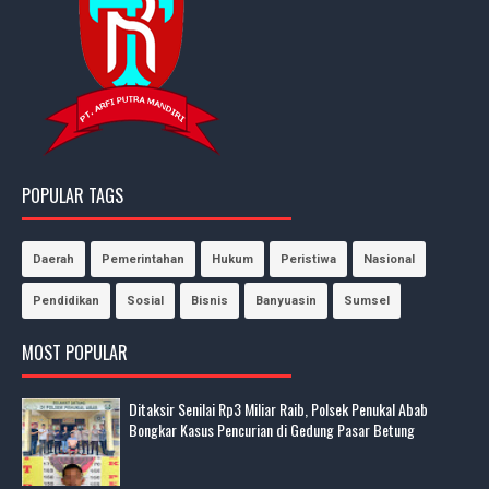
POPULAR TAGS
Daerah
Pemerintahan
Hukum
Peristiwa
Nasional
Pendidikan
Sosial
Bisnis
Banyuasin
Sumsel
MOST POPULAR
Ditaksir Senilai Rp3 Miliar Raib, Polsek Penukal Abab
Bongkar Kasus Pencurian di Gedung Pasar Betung