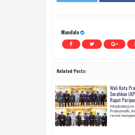
Mandala
Related Posts:
Wali Kota Pr
Serahkan LKP
Rapat Paripu
PRABUMULIH –
Prabumulih, Ar
resmi menyam