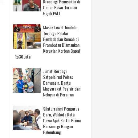
Kronologi Penusukan di
Depan Pasar Turunan
Gajah PALI
Masuk Lewat Jendela,
Terduga Pelaku
Pembobolan Rumah di
Prambatan Diamankan,
Kerugian Korban Capai
Rp36 Juta
Jumat Berbagi
Satpolairud Polres
Banyuasin, Bantu
Masyarakat Pesisir dan
Nelayan di Perairan
Silaturrahmi Pengurus
Baru, Walikota Ratu
Dewa Ajak Partai Prima
Bersinergi Bangun
Palembang