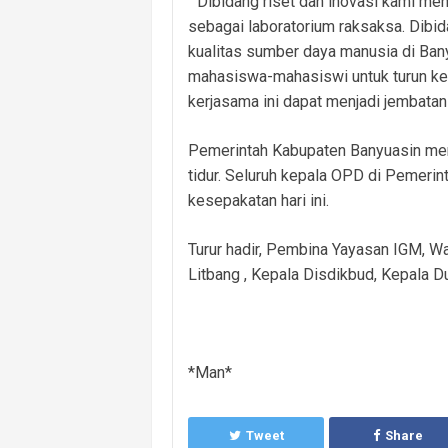
" Dibidang riset dan inovasi kami me
sebagai laboratorium raksaksa. Dib
kualitas sumber daya manusia di Ba
mahasiswa-mahasiswi untuk turun ke
kerjasama ini dapat menjadi jembatan
Pemerintah Kabupaten Banyuasin me
tidur. Seluruh kepala OPD di Pemerin
kesepakatan hari ini.
Turur hadir, Pembina Yayasan IGM, Wak
Litbang , Kepala Disdikbud, Kepala Du
*Man*
Tweet
Share