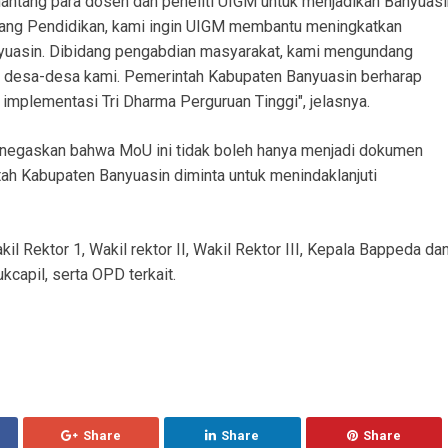
nantang para dosen dan peneliti UIGM untuk menjadikan Banyuasi
idang Pendidikan, kami ingin UIGM membantu meningkatkan
nyuasin. Dibidang pengabdian masyarakat, kami mengundang
 desa-desa kami. Pemerintah Kabupaten Banyuasin berharap
 implementasi Tri Dharma Perguruan Tinggi", jelasnya.
negaskan bahwa MoU ini tidak boleh hanya menjadi dokumen
tah Kabupaten Banyuasin diminta untuk menindaklanjuti
il Rektor 1, Wakil rektor II, Wakil Rektor III, Kepala Bappeda da
kcapil, serta OPD terkait.
Share
Share
Share