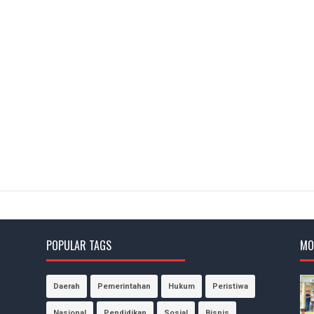
POPULAR TAGS
MO
Daerah
Pemerintahan
Hukum
Peristiwa
Nasional
Pendidikan
Sosial
Bisnis