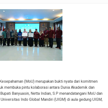
Contoh, Bupati PALI Ajak Seluruh Warga PALI Manfaatkan Potensi Perikanan Desa
Jangan Bakar Lahan, Manfaatkan Hasil Pohon Karet Tua
alang Ubi Tekankan Pentingnya Transparansi dalam Monev
Talang Ubi Tekankan Pentingnya Koordinasi dalam Monev di Semangus
 Kota Baru, Polisi Ajak Warga Cegah Karhutla Bersama
usun III Talang Kampai, Polisi: Tidak Ada Korban Jiwa
erdagangan Sabu, Tersangka dan Barang Bukti Diamankan
Kesepahaman (MoU) merupakan bukti nyata dari komitmen
uk membuka pintu kolaborasi antara Dunia Akademik dan
 Bupati Banyuasin, Netta Indian, S.P menandatangani MoU dan
Universitas Indo Global Mandiri (UIGM) di aula gedung UIGM,