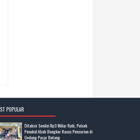
ST POPULAR
Ditaksir Senilai Rp3 Miliar Raib, Polsek
Penukal Abab Bongkar Kasus Pencurian di
Gedung Pasar Betung