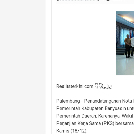
Panen Ikan Betok Raman Mulya Jadi 
Imbauan Tegas Polsek Tanah Abang: 
Kawal Tata Kelola Desa, Kapolsek T
Kawal Pembangunan Desa, Kapolsek 
Sosialisasi Larangan Bakar Lahan di
Kebakaran Hanguskan Dua Rumah di D
Satresnarkoba Polres PALI Ungkap P
Realitaterkini.com 👇👇🇮🇩
Palembang - Penandatanganan Nota 
Pemerintah Kabupaten Banyuasin unt
Pemerintah Daerah. Karenanya, Wakil
Perjanjian Kerja Sama (PKS) bersama 
Kamis (18/12).