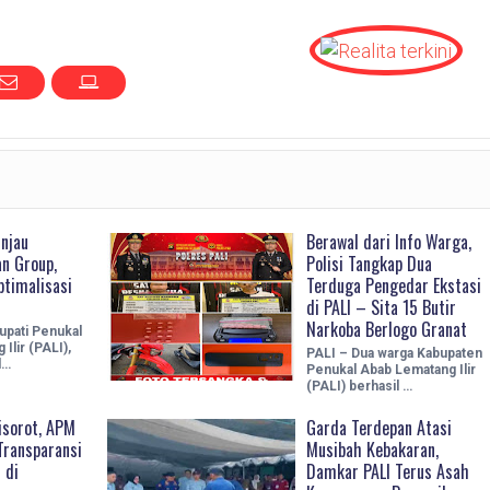
njau
Berawal dari Info Warga,
n Group,
Polisi Tangkap Dua
ptimalisasi
Terduga Pengedar Ekstasi
di PALI – Sita 15 Butir
Narkoba Berlogo Granat
upati Penukal
Ilir (PALI),
PALI – Dua warga Kabupaten
l…
Penukal Abab Lematang Ilir
(PALI) berhasil …
sorot, APM
Garda Terdepan Atasi
Transparansi
Musibah Kebakaran,
 di
Damkar PALI Terus Asah