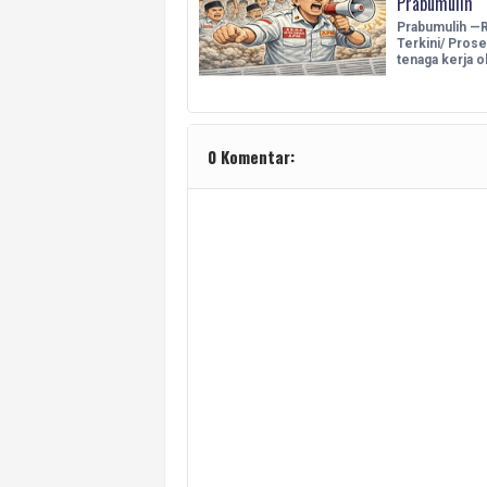
Prabumulih
Prabumulih —R
Terkini/ Pros
tenaga kerja 
0 Komentar: