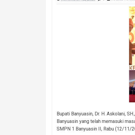
Polsek Banyuasin I Ungkap Kasus Cu
Cegah Kejahatan 3C dan Kecelakaan, 
Cegah Kejahatan Malam Hari, Polsek
Polsek Banyuasin II Berhasil Ungkap
Polres PALI Amankan Terduga Pengeda
Keributan Berujung Maut, Polisi Un
Polsek Betung Amankan Terduga Pela
Bupati Banyuasin, Dr. H. Askolani, 
Banyuasin yang telah memasuki masa 
SMPN 1 Banyuasin II, Rabu (12/11/2