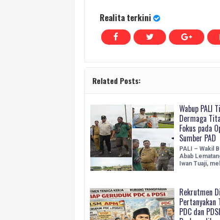
Realita terkini
Related Posts:
Wabup PALI Ti
Dermaga Tita
Fokus pada O
Sumber PAD
PALI – Wakil B
Abab Lematang 
Iwan Tuaji, me
Rekrutmen Di
Pertanyakan 
PDC dan PDSI