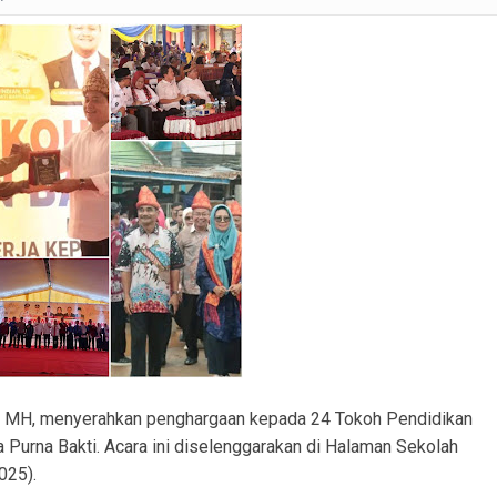
ranmor, Pelaku dan Barang Bukti Berhasil Diamankan.
Satlantas Polres PALI Gelar Patroli Subuh di Kawasan Masjid Syuhada
 Penukal Utara Intensifkan Patroli KRYD Sasar Potensi Gangguan Kamtibmas
 Pencurian Perangkat BTS di Banyuasin II, Tiga Terduga Pelaku Diamankan
r Ekstasi di Abab, Barang Bukti Disembunyikan di Panci Presto
gkap Kronologi Penusukan di Depan Pasar Turunan Gajah PALI
ku Pencurian Dua Unit Telepon Genggam.
SH., MH, menyerahkan penghargaan kepada 24 Tokoh Pendidikan
Purna Bakti. Acara ini diselenggarakan di Halaman Sekolah
025).