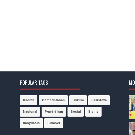
POPULAR TAGS
MO
Daerah
Pemerintahan
Hukum
Peristiwa
Nasional
Pendidikan
Sosial
Bisnis
Banyuasin
Sumsel