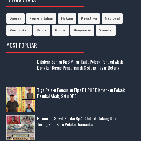
Daerah
Pemerintahan
Hukum
Peristiwa
Nasional
Pendidikan
Sosial
Bisnis
Banyuasin
Sumsel
MOST POPULAR
Ditaksir Senilai Rp3 Miliar Raib, Polsek Penukal Abab
Bongkar Kasus Pencurian di Gedung Pasar Betung
Tiga Pelaku Pencurian Pipa PT PHE Diamankan Polsek
Penukal Abab, Satu DPO
Pencurian Sawit Senilai Rp4,3 Juta di Talang Ubi
Terungkap, Satu Pelaku Diamankan