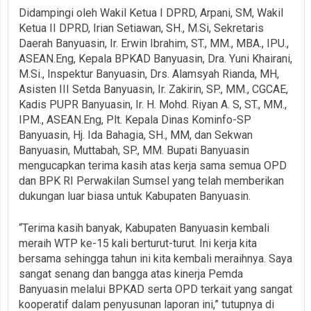
Didampingi oleh Wakil Ketua I DPRD, Arpani, SM, Wakil
Ketua II DPRD, Irian Setiawan, SH., M.Si, Sekretaris
Daerah Banyuasin, Ir. Erwin Ibrahim, ST., MM., MBA., IPU.,
ASEAN.Eng, Kepala BPKAD Banyuasin, Dra. Yuni Khairani,
M.Si., Inspektur Banyuasin, Drs. Alamsyah Rianda, MH,
Asisten III Setda Banyuasin, Ir. Zakirin, SP., MM., CGCAE,
Kadis PUPR Banyuasin, Ir. H. Mohd. Riyan A. S, ST., MM.,
IPM., ASEAN.Eng, Plt. Kepala Dinas Kominfo-SP
Banyuasin, Hj. Ida Bahagia, SH., MM, dan Sekwan
Banyuasin, Muttabah, SP., MM. Bupati Banyuasin
mengucapkan terima kasih atas kerja sama semua OPD
dan BPK RI Perwakilan Sumsel yang telah memberikan
dukungan luar biasa untuk Kabupaten Banyuasin.
“Terima kasih banyak, Kabupaten Banyuasin kembali
meraih WTP ke-15 kali berturut-turut. Ini kerja kita
bersama sehingga tahun ini kita kembali meraihnya. Saya
sangat senang dan bangga atas kinerja Pemda
Banyuasin melalui BPKAD serta OPD terkait yang sangat
kooperatif dalam penyusunan laporan ini,” tutupnya di