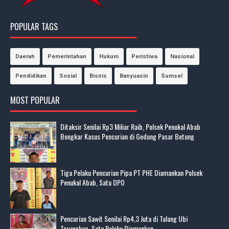
POPULAR TAGS
Daerah
Pemerintahan
Hukum
Peristiwa
Nasional
Pendidikan
Sosial
Bisnis
Banyuasin
Sumsel
MOST POPULAR
Ditaksir Senilai Rp3 Miliar Raib, Polsek Penukal Abab
Bongkar Kasus Pencurian di Gedung Pasar Betung
Tiga Pelaku Pencurian Pipa PT PHE Diamankan Polsek
Penukal Abab, Satu DPO
Pencurian Sawit Senilai Rp4,3 Juta di Talang Ubi
Terungkap, Satu Pelaku Diamankan