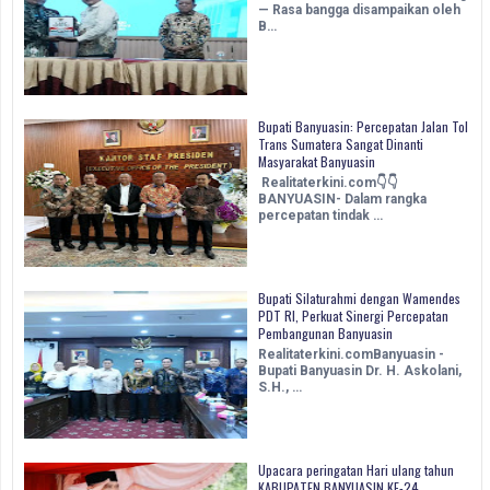
— Rasa bangga disampaikan oleh
B…
Bupati Banyuasin: Percepatan Jalan Tol
Trans Sumatera Sangat Dinanti
Masyarakat Banyuasin
Realitaterkini.com👇👇
BANYUASIN- Dalam rangka
percepatan tindak …
Bupati Silaturahmi dengan Wamendes
PDT RI, Perkuat Sinergi Percepatan
Pembangunan Banyuasin ‎
Realitaterkini.comBanyuasin -
Bupati Banyuasin Dr. H. Askolani,
S.H., …
Upacara peringatan Hari ulang tahun
KABUPATEN BANYUASIN KE-24