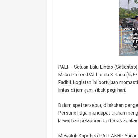
Polsek Banyuasin I Ungkap Kasus Cu
Cegah Kejahatan 3C dan Kecelakaan, 
Cegah Kejahatan Malam Hari, Polsek
Polsek Banyuasin II Berhasil Ungkap
Polres PALI Amankan Terduga Pengeda
Keributan Berujung Maut, Polisi Un
PALI – Satuan Lalu Lintas (Satlantas
Polsek Betung Amankan Terduga Pela
Mako Polres PALI pada Selasa (9/6/2
Fadhli, kegiatan ini bertujuan memas
lintas di jam-jam sibuk pagi hari.
Dalam apel tersebut, dilakukan pengec
Personel juga mendapat arahan menge
kewajiban pelaporan berbasis aplikas
Mewakili Kapolres PALI AKBP Yunar H