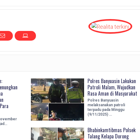
n:
Polres Banyuasin Lakukan
enungkan
Patroli Malam, Wujudkan
na
Rasa Aman di Masyarakat
an
Polres Banyuasin
Para
melaksanakan patroli
terpadu pada Minggu
(9/11/2025) …
 November
jad…
Bhabinkamtibmas Polsek
Talang Kelapa Dorong