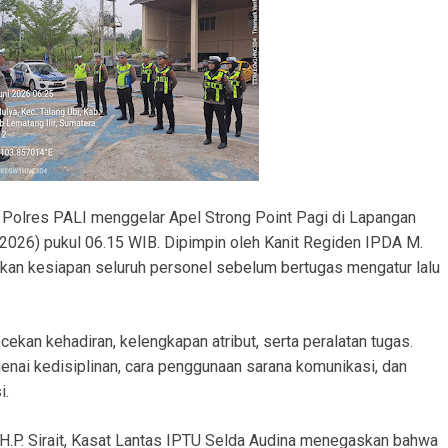
ranmor, Pelaku dan Barang Bukti Berhasil Diamankan.
Satlantas Polres PALI Gelar Patroli Subuh di Kawasan Masjid Syuhada
 Penukal Utara Intensifkan Patroli KRYD Sasar Potensi Gangguan Kamtibmas
 Pencurian Perangkat BTS di Banyuasin II, Tiga Terduga Pelaku Diamankan
r Ekstasi di Abab, Barang Bukti Disembunyikan di Panci Presto
gkap Kronologi Penusukan di Depan Pasar Turunan Gajah PALI
) Polres PALI menggelar Apel Strong Point Pagi di Lapangan
ku Pencurian Dua Unit Telepon Genggam.
026) pukul 06.15 WIB. Dipimpin oleh Kanit Regiden IPDA M.
tikan kesiapan seluruh personel sebelum bertugas mengatur lalu
ekan kehadiran, kelengkapan atribut, serta peralatan tugas.
nai kedisiplinan, cara penggunaan sarana komunikasi, dan
i.
.P. Sirait, Kasat Lantas IPTU Selda Audina menegaskan bahwa