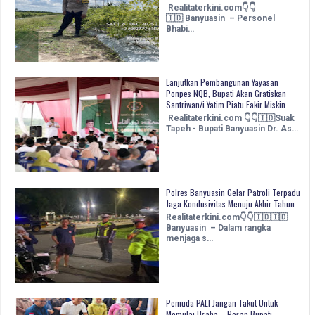
Realitaterkini.com👇👇
🇮🇩 Banyuasin – Personel
Bhabi…
‎Lanjutkan Pembangunan Yayasan
Ponpes NQB, Bupati Akan Gratiskan
Santriwan/i Yatim Piatu Fakir Miskin ‎
‎Realitaterkini.com 👇👇🇮🇩Suak
Tapeh - Bupati Banyuasin Dr. As…
Polres Banyuasin Gelar Patroli Terpadu
Jaga Kondusivitas Menuju Akhir Tahun
Realitaterkini.com👇👇🇮🇩🇮🇩
Banyuasin – Dalam rangka
menjaga s…
Pemuda PALI Jangan Takut Untuk
Memulai Usaha – Pesan Bupati