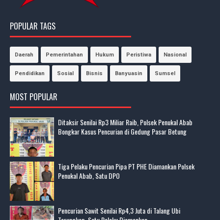
POPULAR TAGS
Daerah
Pemerintahan
Hukum
Peristiwa
Nasional
Pendidikan
Sosial
Bisnis
Banyuasin
Sumsel
MOST POPULAR
Ditaksir Senilai Rp3 Miliar Raib, Polsek Penukal Abab
Bongkar Kasus Pencurian di Gedung Pasar Betung
Tiga Pelaku Pencurian Pipa PT PHE Diamankan Polsek
Penukal Abab, Satu DPO
Pencurian Sawit Senilai Rp4,3 Juta di Talang Ubi
Terungkap, Satu Pelaku Diamankan