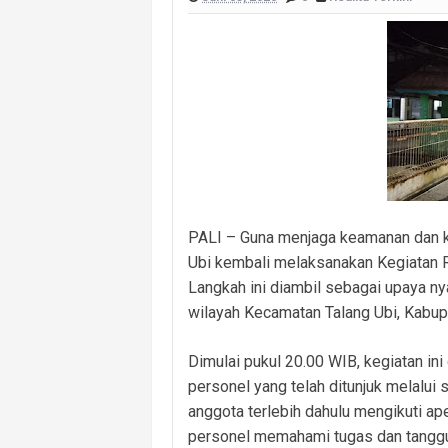
Masuk Lewat Jendela, Terduga Pela
Dugaan Kelalaian Medis Mencuat, L
Polsek Banyuasin I Ungkap Kasus Cu
Cegah Kejahatan 3C dan Kecelakaan, 
Cegah Kejahatan Malam Hari, Polsek
Polsek Banyuasin II Berhasil Ungkap
PALI – Guna menjaga keamanan dan ke
Kebakaran Hanguskan Dua Rumah di D
Ubi kembali melaksanakan Kegiatan R
Langkah ini diambil sebagai upaya n
wilayah Kecamatan Talang Ubi, Kabup
Dimulai pukul 20.00 WIB, kegiatan i
personel yang telah ditunjuk melalui 
anggota terlebih dahulu mengikuti a
personel memahami tugas dan tanggung 