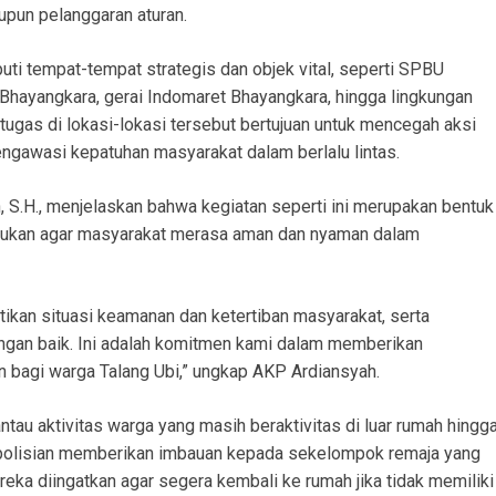
pun pelanggaran aturan.
puti tempat-tempat strategis dan objek vital, seperti SPBU
hayangkara, gerai Indomaret Bhayangkara, hingga lingkungan
ugas di lokasi-lokasi tersebut bertujuan untuk mencegah aksi
mengawasi kepatuhan masyarakat dalam berlalu lintas.
 S.H., menjelaskan bahwa kegiatan seperti ini merupakan bentuk
akukan agar masyarakat merasa aman dan nyaman dalam
kan situasi keamanan dan ketertiban masyarakat, serta
 dengan baik. Ini adalah komitmen kami dalam memberikan
 bagi warga Talang Ubi,” ungkap AKP Ardiansyah.
au aktivitas warga yang masih beraktivitas di luar rumah hingg
kepolisian memberikan imbauan kepada sekelompok remaja yang
ereka diingatkan agar segera kembali ke rumah jika tidak memiliki