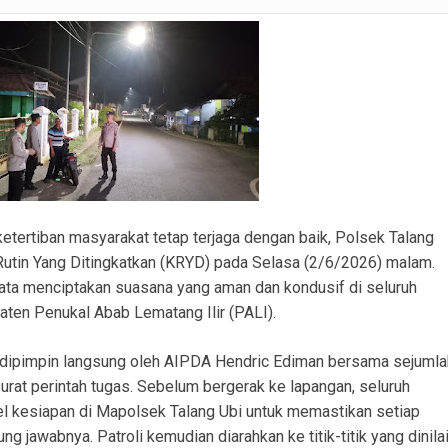
ku Pembobolan Rumah di Prambatan Diamankan, Kerugian Korban Capai Rp36 Juta
SM APM Desak RS AR Bunda Prabumulih Evaluasi Menyeluruh Pelayanan
ranmor, Pelaku dan Barang Bukti Berhasil Diamankan.
Satlantas Polres PALI Gelar Patroli Subuh di Kawasan Masjid Syuhada
 Penukal Utara Intensifkan Patroli KRYD Sasar Potensi Gangguan Kamtibmas
 Pencurian Perangkat BTS di Banyuasin II, Tiga Terduga Pelaku Diamankan
tertiban masyarakat tetap terjaga dengan baik, Polsek Talang
usun III Talang Kampai, Polisi: Tidak Ada Korban Jiwa
utin Yang Ditingkatkan (KRYD) pada Selasa (2/6/2026) malam.
yata menciptakan suasana yang aman dan kondusif di seluruh
aten Penukal Abab Lematang Ilir (PALI).
ni dipimpin langsung oleh AIPDA Hendric Ediman bersama sejumla
surat perintah tugas. Sebelum bergerak ke lapangan, seluruh
pel kesiapan di Mapolsek Talang Ubi untuk memastikan setiap
jawabnya. Patroli kemudian diarahkan ke titik-titik yang dinila