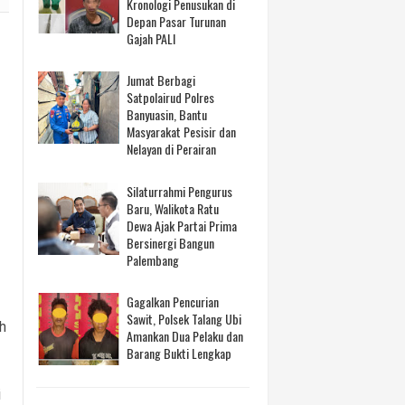
Kronologi Penusukan di
Depan Pasar Turunan
Gajah PALI
Jumat Berbagi
Satpolairud Polres
Banyuasin, Bantu
Masyarakat Pesisir dan
Nelayan di Perairan
Silaturrahmi Pengurus
Baru, Walikota Ratu
Dewa Ajak Partai Prima
Bersinergi Bangun
Palembang
Gagalkan Pencurian
Sawit, Polsek Talang Ubi
h
Amankan Dua Pelaku dan
Barang Bukti Lengkap
i