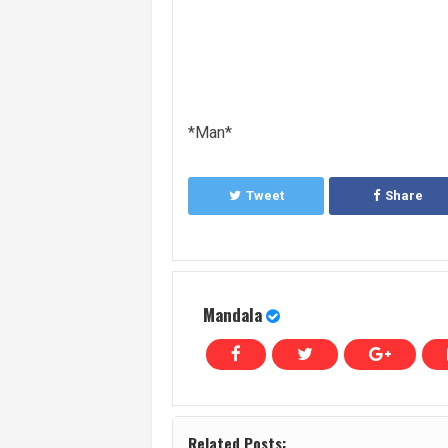
*Man*
Tweet
Share
Mandala
Related Posts: