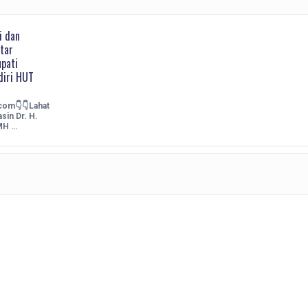
i dan
tar
pati
diri HUT
.com👇👇Lahat
sin Dr. H.
MH …