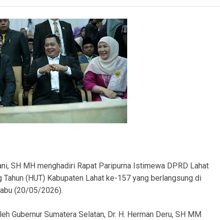
ranmor, Pelaku dan Barang Bukti Berhasil Diamankan.
Satlantas Polres PALI Gelar Patroli Subuh di Kawasan Masjid Syuhada
 Penukal Utara Intensifkan Patroli KRYD Sasar Potensi Gangguan Kamtibmas
 Pencurian Perangkat BTS di Banyuasin II, Tiga Terduga Pelaku Diamankan
r Ekstasi di Abab, Barang Bukti Disembunyikan di Panci Presto
gkap Kronologi Penusukan di Depan Pasar Turunan Gajah PALI
ku Pencurian Dua Unit Telepon Genggam.
olani, SH MH menghadiri Rapat Paripurna Istimewa DPRD Lahat
ng Tahun (HUT) Kabupaten Lahat ke-157 yang berlangsung di
Rabu (20/05/2026).
 oleh Gubernur Sumatera Selatan, Dr. H. Herman Deru, SH MM