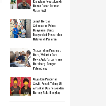
Kronologi Penusukan di
Depan Pasar Turunan
Gajah PALI
Jumat Berbagi
Satpolairud Polres
Banyuasin, Bantu
Masyarakat Pesisir dan
Nelayan di Perairan
Silaturrahmi Pengurus
Baru, Walikota Ratu
Dewa Ajak Partai Prima
Bersinergi Bangun
Palembang
Gagalkan Pencurian
Sawit, Polsek Talang Ubi
Amankan Dua Pelaku dan
Barang Bukti Lengkap