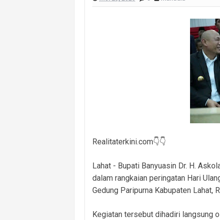
Polsek Banyuasin I Ungkap Kasus Cu
Cegah Kejahatan 3C dan Kecelakaan, 
Cegah Kejahatan Malam Hari, Polsek
Polsek Banyuasin II Berhasil Ungkap
Polres PALI Amankan Terduga Pengeda
Keributan Berujung Maut, Polisi Un
Polsek Betung Amankan Terduga Pela
Realitaterkini.com👇👇
Lahat - Bupati Banyuasin Dr. H. Ask
dalam rangkaian peringatan Hari Ula
Gedung Paripurna Kabupaten Lahat, 
‎Kegiatan tersebut dihadiri langsung