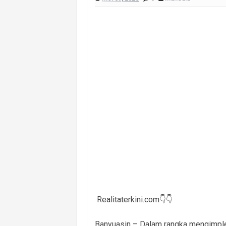
Polsek Banyuasin I Ungkap Kasus Cu
Cegah Kejahatan 3C dan Kecelakaan, 
Cegah Kejahatan Malam Hari, Polsek
Polsek Banyuasin II Berhasil Ungkap
Polres PALI Amankan Terduga Pengeda
Keributan Berujung Maut, Polisi Un
Polsek Betung Amankan Terduga Pela
Realitaterkini.com👇👇
Banyuasin – Dalam rangka mengimple