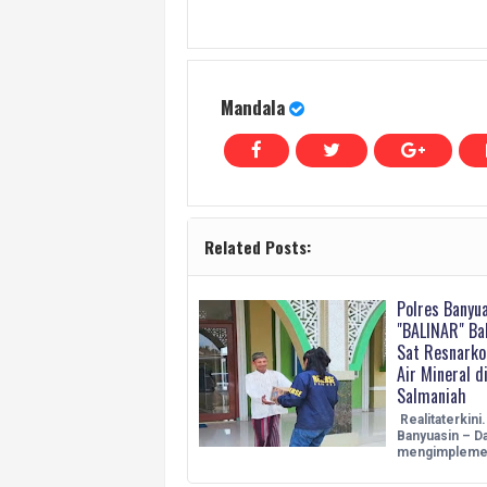
Mandala
Related Posts:
Polres Banyua
"BALINAR" Bak
Sat Resnarko
Air Mineral d
Salmaniah
Realitaterkini
Banyuasin – D
mengimpleme