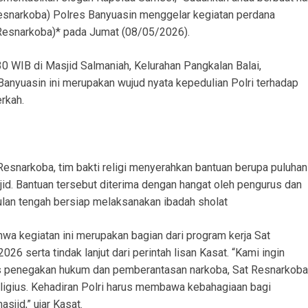
Resnarkoba) Polres Banyuasin menggelar kegiatan perdana
 Resnarkoba)* pada Jumat (08/05/2026).
0 WIB di Masjid Salmaniah, Kelurahan Pangkalan Balai,
Banyuasin ini merupakan wujud nyata kepedulian Polri terhadap
rkah.
Resnarkoba, tim bakti religi menyerahkan bantuan berupa puluhan
id. Bantuan tersebut diterima dengan hangat oleh pengurus dan
lan tengah bersiap melaksanakan ibadah sholat
 kegiatan ini merupakan bagian dari program kerja Sat
6 serta tindak lanjut dari perintah lisan Kasat. “Kami ingin
s penegakan hukum dan pemberantasan narkoba, Sat Resnarkoba
eligius. Kehadiran Polri harus membawa kebahagiaan bagi
sjid,” ujar Kasat.