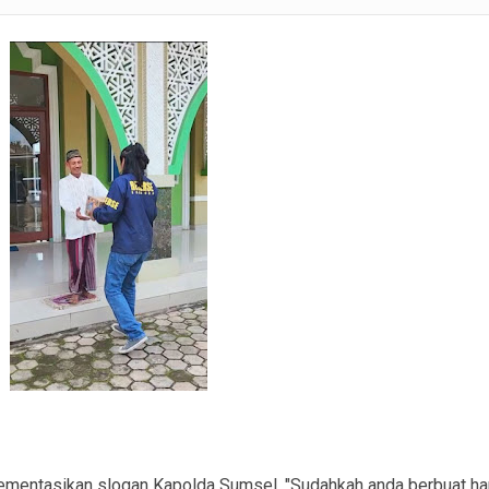
ranmor, Pelaku dan Barang Bukti Berhasil Diamankan.
Satlantas Polres PALI Gelar Patroli Subuh di Kawasan Masjid Syuhada
 Penukal Utara Intensifkan Patroli KRYD Sasar Potensi Gangguan Kamtibmas
 Pencurian Perangkat BTS di Banyuasin II, Tiga Terduga Pelaku Diamankan
r Ekstasi di Abab, Barang Bukti Disembunyikan di Panci Presto
gkap Kronologi Penusukan di Depan Pasar Turunan Gajah PALI
ku Pencurian Dua Unit Telepon Genggam.
mentasikan slogan Kapolda Sumsel, "Sudahkah anda berbuat ha