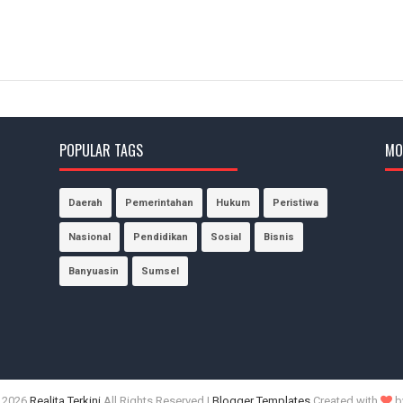
POPULAR TAGS
MO
Daerah
Pemerintahan
Hukum
Peristiwa
Nasional
Pendidikan
Sosial
Bisnis
Banyuasin
Sumsel
©
2026
Realita Terkini
All Rights Reserved |
Blogger Templates
Created with
b