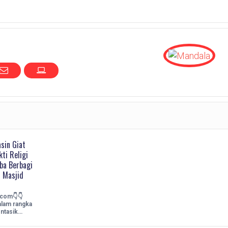
sin Giat
ti Religi
ba Berbagi
i Masjid
.com👇👇
alam rangka
ntasik…