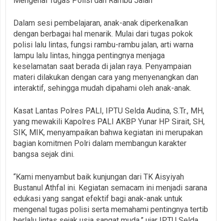
Mengenal Tugas Polisi dan Rambu Jalan
Dalam sesi pembelajaran, anak-anak diperkenalkan
dengan berbagai hal menarik. Mulai dari tugas pokok
polisi lalu lintas, fungsi rambu-rambu jalan, arti warna
lampu lalu lintas, hingga pentingnya menjaga
keselamatan saat berada di jalan raya. Penyampaian
materi dilakukan dengan cara yang menyenangkan dan
interaktif, sehingga mudah dipahami oleh anak-anak.
Kasat Lantas Polres PALI, IPTU Selda Audina, S.Tr., MH,
yang mewakili Kapolres PALI AKBP Yunar HP Sirait, SH,
SIK, MIK, menyampaikan bahwa kegiatan ini merupakan
bagian komitmen Polri dalam membangun karakter
bangsa sejak dini.
“Kami menyambut baik kunjungan dari TK Aisyiyah
Bustanul Athfal ini. Kegiatan semacam ini menjadi sarana
edukasi yang sangat efektif bagi anak-anak untuk
mengenal tugas polisi serta memahami pentingnya tertib
berlalu lintas sejak usia sangat muda,” ujar IPTU Selda