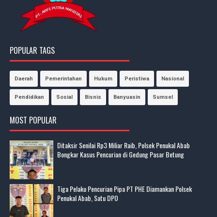
POPULAR TAGS
Daerah
Pemerintahan
Hukum
Peristiwa
Nasional
Pendidikan
Sosial
Bisnis
Banyuasin
Sumsel
MOST POPULAR
Ditaksir Senilai Rp3 Miliar Raib, Polsek Penukal Abab
Bongkar Kasus Pencurian di Gedung Pasar Betung
Tiga Pelaku Pencurian Pipa PT PHE Diamankan Polsek
Penukal Abab, Satu DPO