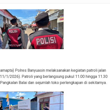
ranmor, Pelaku dan Barang Bukti Berhasil Diamankan.
Satlantas Polres PALI Gelar Patroli Subuh di Kawasan Masjid Syuhada
 Penukal Utara Intensifkan Patroli KRYD Sasar Potensi Gangguan Kamtibmas
 Pencurian Perangkat BTS di Banyuasin II, Tiga Terduga Pelaku Diamankan
r Ekstasi di Abab, Barang Bukti Disembunyikan di Panci Presto
gkap Kronologi Penusukan di Depan Pasar Turunan Gajah PALI
amapta) Polres Banyuasin melaksanakan kegiatan patroli jalan
 (11/1/2026). Patroli yang berlangsung pukul 11.00 hingga 11.30
Pangkalan Balai dan sejumlah toko perlengkapan di sekitarnya.