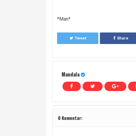
*Man*
Tweet
Share
Mandala
0 Komentar: