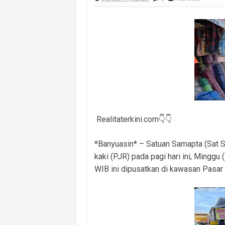
Polsek Banyuasin I Ungkap Kasus Cu
Cegah Kejahatan 3C dan Kecelakaan, 
Cegah Kejahatan Malam Hari, Polsek
Polsek Banyuasin II Berhasil Ungkap
Polres PALI Amankan Terduga Pengeda
Keributan Berujung Maut, Polisi Un
Realitaterkini.com👇👇
*Banyuasin* – Satuan Samapta (Sat S
kaki (PJR) pada pagi hari ini, Minggu
WIB ini dipusatkan di kawasan Pasar 