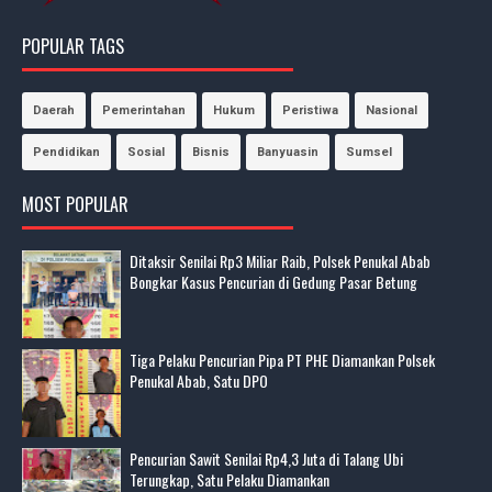
POPULAR TAGS
Daerah
Pemerintahan
Hukum
Peristiwa
Nasional
Pendidikan
Sosial
Bisnis
Banyuasin
Sumsel
MOST POPULAR
Ditaksir Senilai Rp3 Miliar Raib, Polsek Penukal Abab
Bongkar Kasus Pencurian di Gedung Pasar Betung
Tiga Pelaku Pencurian Pipa PT PHE Diamankan Polsek
Penukal Abab, Satu DPO
Pencurian Sawit Senilai Rp4,3 Juta di Talang Ubi
Terungkap, Satu Pelaku Diamankan