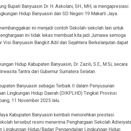
ng Bupati Banyuasin Dr. H. Askolani, SH., MH, ia mengapresiasi
ingkungan Hidup Banyuasin dan SD Negeri 19 Makarti Jaya.
embanggakan ini menjadi contoh Sekolah-sekolah lain untuk
enghargaan ini tidak lekas membuat kita jadi Jumawa semoga
r Visi Banyuasin Bangkit Adil dan Sejahtera Berkelanjutan dapat
ungan Hidup Kabupaten Banyuasin, Dr. Zazili, S.E., M.Si, secara
rwasita Tantra dari Gubernur Sumatera Selatan.
bupaten Banyuasin sebagai Terbaik II dalam Penyusunan
aan Lingkungan Hidup Daerah (DIKPLHD) Tingkat Provinsi
bang, 11 November 2025 lalu.
 Jaya Kabupaten Banyuasin kembali menorehkan prestasi
Sekolah tersebut resmi menerima Penghargaan Sekolah Adiwiyat
an Lingkungan Hidup/Badan Pengendalian Lingkungan Hidup