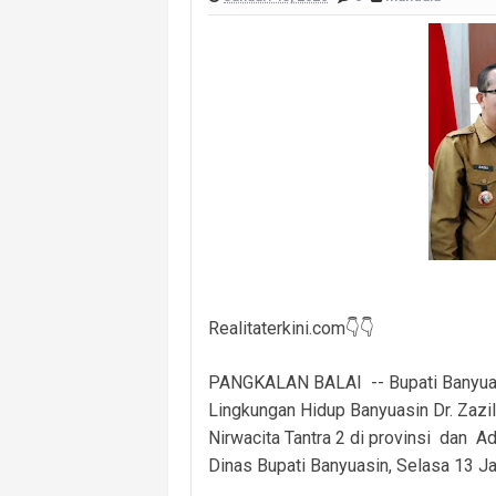
Polsek Banyuasin I Ungkap Kasus Cu
Cegah Kejahatan 3C dan Kecelakaan, 
Cegah Kejahatan Malam Hari, Polsek
Polsek Banyuasin II Berhasil Ungkap
Polres PALI Amankan Terduga Pengeda
Keributan Berujung Maut, Polisi Un
Polsek Betung Amankan Terduga Pela
Realitaterkini.com👇👇
PANGKALAN BALAI -- Bupati Banyuasi
Lingkungan Hidup Banyuasin Dr. Zazil
Nirwacita Tantra 2 di provinsi dan 
Dinas Bupati Banyuasin, Selasa 13 Ja