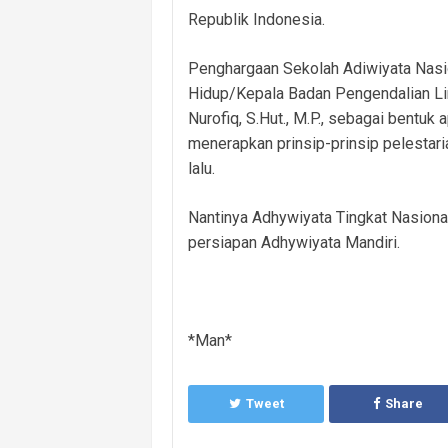
Republik Indonesia.
Penghargaan Sekolah Adiwiyata Nasi
Hidup/Kepala Badan Pengendalian Lin
Nurofiq, S.Hut., M.P., sebagai bentu
menerapkan prinsip-prinsip pelestar
lalu.
Nantinya Adhywiyata Tingkat Nasional
persiapan Adhywiyata Mandiri.
*Man*
Tweet
Share