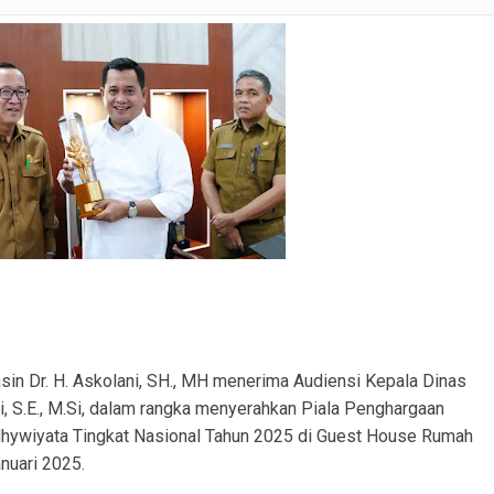
ranmor, Pelaku dan Barang Bukti Berhasil Diamankan.
Satlantas Polres PALI Gelar Patroli Subuh di Kawasan Masjid Syuhada
 Penukal Utara Intensifkan Patroli KRYD Sasar Potensi Gangguan Kamtibmas
 Pencurian Perangkat BTS di Banyuasin II, Tiga Terduga Pelaku Diamankan
r Ekstasi di Abab, Barang Bukti Disembunyikan di Panci Presto
gkap Kronologi Penusukan di Depan Pasar Turunan Gajah PALI
ku Pencurian Dua Unit Telepon Genggam.
n Dr. H. Askolani, SH., MH menerima Audiensi Kepala Dinas
i, S.E., M.Si, dalam rangka menyerahkan Piala Penghargaan
Adhywiyata Tingkat Nasional Tahun 2025 di Guest House Rumah
nuari 2025.