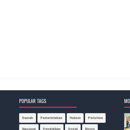
POPULAR TAGS
MO
Daerah
Pemerintahan
Hukum
Peristiwa
Nasional
Pendidikan
Sosial
Bisnis