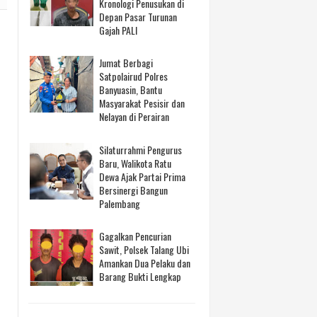
Kronologi Penusukan di
Depan Pasar Turunan
Gajah PALI
Jumat Berbagi
Satpolairud Polres
Banyuasin, Bantu
Masyarakat Pesisir dan
Nelayan di Perairan
Silaturrahmi Pengurus
Baru, Walikota Ratu
Dewa Ajak Partai Prima
Bersinergi Bangun
Palembang
Gagalkan Pencurian
Sawit, Polsek Talang Ubi
Amankan Dua Pelaku dan
Barang Bukti Lengkap