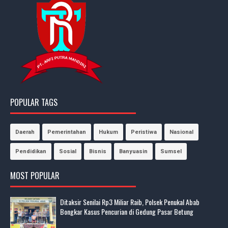
POPULAR TAGS
Daerah
Pemerintahan
Hukum
Peristiwa
Nasional
Pendidikan
Sosial
Bisnis
Banyuasin
Sumsel
MOST POPULAR
Ditaksir Senilai Rp3 Miliar Raib, Polsek Penukal Abab
Bongkar Kasus Pencurian di Gedung Pasar Betung