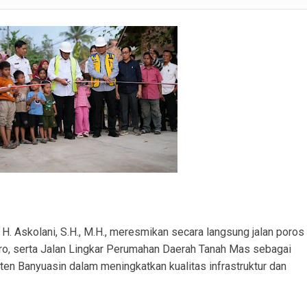
n Kondusif, Polri Tegaskan Komitmen Dukung Pemerintahan Desa
lsek Tanah Abang Tampung Aspirasi dan Edukasi Cegah Karhutla
rabumulih Imbau Masyarakat Hindari Membakar Lahan
lid, Kunjungan Kerja Bahas Koordinasi Operasional
ri Dampingi Evaluasi Tata Kelola Pemerintahan Desa Beruge Darat
erjakan Penggantian Platdeker Patah dan Perataan Jalan dari Dana Desa.
ebabkan Angkutan Tanah, Warga Desa Sungai Dua Resah Debu dan Rumah Mulai Ret
 H. Askolani, S.H., M.H., meresmikan secara langsung jalan poros
o, serta Jalan Lingkar Perumahan Daerah Tanah Mas sebagai
n Banyuasin dalam meningkatkan kualitas infrastruktur dan