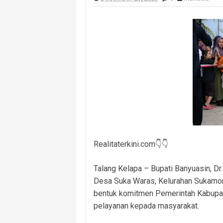
Monev Kecamatan Sinardewa Berjala
Eratkan Hubungan dengan Warga, Po
Tinjau Posko Karhutla, Wali Kota P
Sinergi Polres PALI–Brimob Makin So
Perkuat Koordinasi Lintas Unsur, Pol
Pemerintah Desa Muara Damai Mulai K
Diduga Rusak Lingkungan Yang Dis
Realitaterkini.com👇👇
Talang Kelapa – Bupati Banyuasin, Dr.
Desa Suka Waras, Kelurahan Sukamor
bentuk komitmen Pemerintah Kabupate
pelayanan kepada masyarakat.