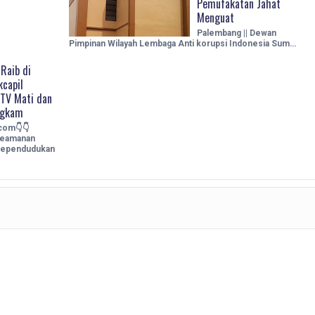
Pemufakatan Jahat
Menguat
Palembang || Dewan
Pimpinan Wilayah Lembaga Anti korupsi Indonesia Sum…
Raib di
kcapil
CTV Mati dan
ngkam
.com👇👇
Keamanan
 Kependudukan