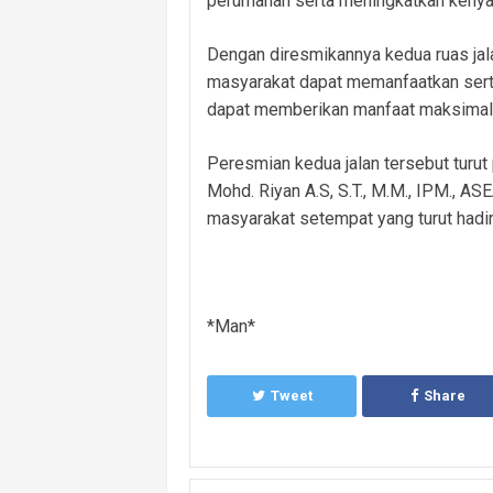
perumahan serta meningkatkan kenya
Dengan diresmikannya kedua ruas jal
masyarakat dapat memanfaatkan serta 
dapat memberikan manfaat maksimal d
Peresmian kedua jalan tersebut turut 
Mohd. Riyan A.S, S.T., M.M., IPM., ASE
masyarakat setempat yang turut hadir
*Man*
Tweet
Share