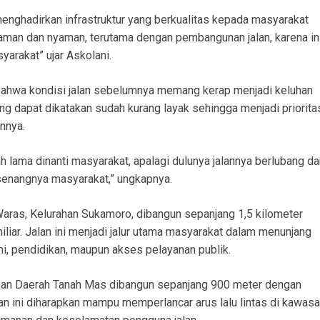
enghadirkan infrastruktur yang berkualitas kepada masyarakat
 aman dan nyaman, terutama dengan pembangunan jalan, karena in
yarakat” ujar Askolani.
bahwa kondisi jalan sebelumnya memang kerap menjadi keluhan
g dapat dikatakan sudah kurang layak sehingga menjadi priorita
nnya.
lama dinanti masyarakat, apalagi dulunya jalannya berlubang da
pa senangnya masyarakat,” ungkapnya.
Waras, Kelurahan Sukamoro, dibangun sepanjang 1,5 kilometer
liar. Jalan ini menjadi jalur utama masyarakat dalam menunjang
mi, pendidikan, maupun akses pelayanan publik.
ahan Daerah Tanah Mas dibangun sepanjang 900 meter dengan
lan ini diharapkan mampu memperlancar arus lalu lintas di kawas