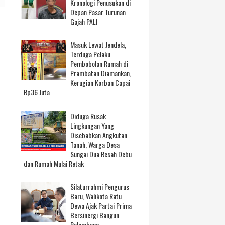
Kronologi Penusukan di
Depan Pasar Turunan
Gajah PALI
Masuk Lewat Jendela,
Terduga Pelaku
Pembobolan Rumah di
Prambatan Diamankan,
Kerugian Korban Capai
Rp36 Juta
Diduga Rusak
ak
Lingkungan Yang
Disebabkan Angkutan
Tanah, Warga Desa
Sungai Dua Resah Debu
dan Rumah Mulai Retak
Silaturrahmi Pengurus
Baru, Walikota Ratu
Dewa Ajak Partai Prima
Bersinergi Bangun
Palembang