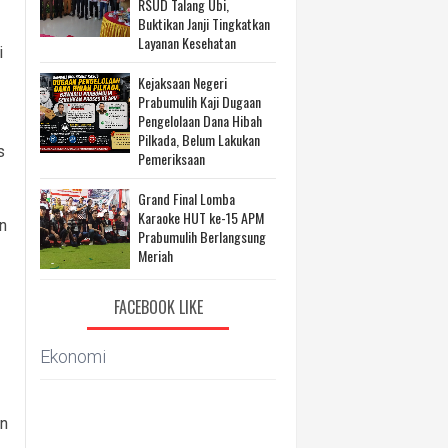
RSUD Talang Ubi,
Buktikan Janji Tingkatkan
Layanan Kesehatan
i
Kejaksaan Negeri
Prabumulih Kaji Dugaan
Pengelolaan Dana Hibah
Pilkada, Belum Lakukan
s
Pemeriksaan
Grand Final Lomba
Karaoke HUT ke-15 APM
n
Prabumulih Berlangsung
Meriah
FACEBOOK LIKE
Ekonomi
an