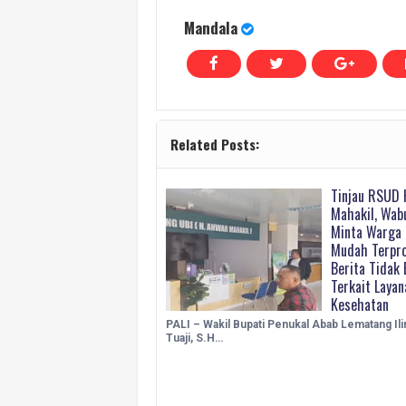
Mandala
Related Posts:
Tinjau RSUD 
Mahakil, Wab
Minta Warga 
Mudah Terpro
Berita Tidak 
Terkait Laya
Kesehatan
PALI – Wakil Bupati Penukal Abab Lematang Ilir
Tuaji, S.H…