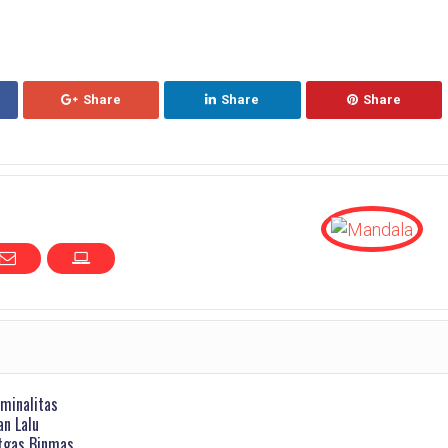
Share
Share
Share
iminalitas
an Lalu
atgas Binmas