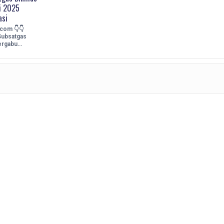
si 2025
asi
.com 👇👇
Subsatgas
ergabu…