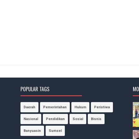
POPULAR TAGS
MO
Daerah
Pemerintahan
Hukum
Peristiwa
Nasional
Pendidikan
Sosial
Bisnis
Banyuasin
Sumsel