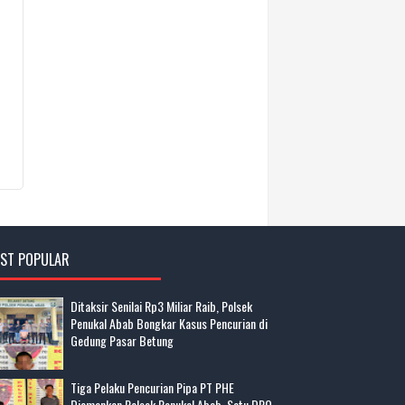
ST POPULAR
Ditaksir Senilai Rp3 Miliar Raib, Polsek
Penukal Abab Bongkar Kasus Pencurian di
Gedung Pasar Betung
Tiga Pelaku Pencurian Pipa PT PHE
Diamankan Polsek Penukal Abab, Satu DPO