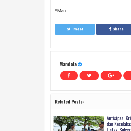
*Man
Tweet
Share
Mandala
Related Posts:
Antisipasi Kr
dan Kecelaka
Lintas, Subs