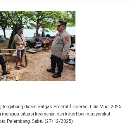
ku Pembobolan Rumah di Prambatan Diamankan, Kerugian Korban Capai Rp36 Juta
SM APM Desak RS AR Bunda Prabumulih Evaluasi Menyeluruh Pelayanan
ranmor, Pelaku dan Barang Bukti Berhasil Diamankan.
Satlantas Polres PALI Gelar Patroli Subuh di Kawasan Masjid Syuhada
 Penukal Utara Intensifkan Patroli KRYD Sasar Potensi Gangguan Kamtibmas
 Pencurian Perangkat BTS di Banyuasin II, Tiga Terduga Pelaku Diamankan
usun III Talang Kampai, Polisi: Tidak Ada Korban Jiwa
tergabung dalam Satgas Preemtif Operasi Lilin Musi 2025
 menjaga situasi keamanan dan ketertiban masyarakat
Kota Palembang, Sabtu (27/12/2025).