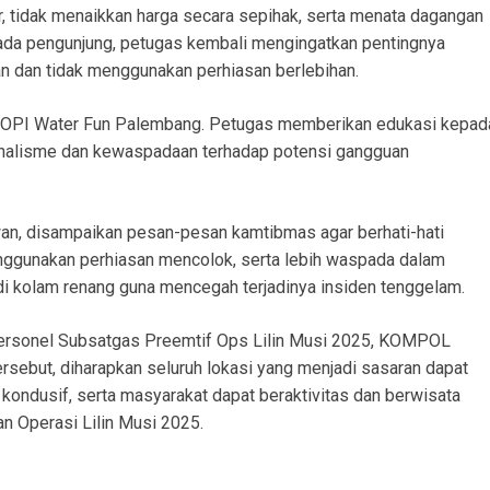
r, tidak menaikkan harga secara sepihak, serta menata dagangan
ada pengunjung, petugas kembali mengingatkan pentingnya
 dan tidak menggunakan perhiasan berlebihan.
di OPI Water Fun Palembang. Petugas memberikan edukasi kepad
nalisme dan kewaspadaan terhadap potensi gangguan
an, disampaikan pesan-pesan kamtibmas agar berhati-hati
nggunakan perhiasan mencolok, serta lebih waspada dalam
i kolam renang guna mencegah terjadinya insiden tenggelam.
 personel Subsatgas Preemtif Ops Lilin Musi 2025, KOMPOL
ersebut, diharapkan seluruh lokasi yang menjadi sasaran dapat
an kondusif, serta masyarakat dapat beraktivitas dan berwisata
n Operasi Lilin Musi 2025.