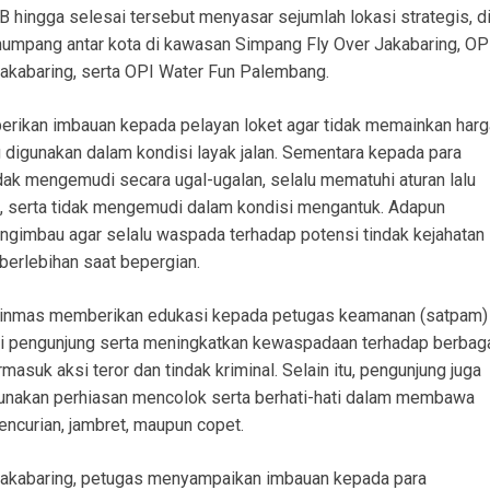
B hingga selesai tersebut menyasar sejumlah lokasi strategis, d
numpang antar kota di kawasan Simpang Fly Over Jakabaring, OP
akabaring, serta OPI Water Fun Palembang.
erikan imbauan kepada pelayan loket agar tidak memainkan harg
 digunakan dalam kondisi layak jalan. Sementara kepada para
dak mengemudi secara ugal-ugalan, selalu mematuhi aturan lalu
, serta tidak mengemudi dalam kondisi mengantuk. Adapun
gimbau agar selalu waspada terhadap potensi tindak kejahatan
erlebihan saat bepergian.
Binmas memberikan edukasi kepada petugas keamanan (satpam)
ni pengunjung serta meningkatkan kewaspadaan terhadap berbag
suk aksi teror dan tindak kriminal. Selain itu, pengunjung juga
gunakan perhiasan mencolok serta berhati-hati dalam membawa
encurian, jambret, maupun copet.
 Jakabaring, petugas menyampaikan imbauan kepada para