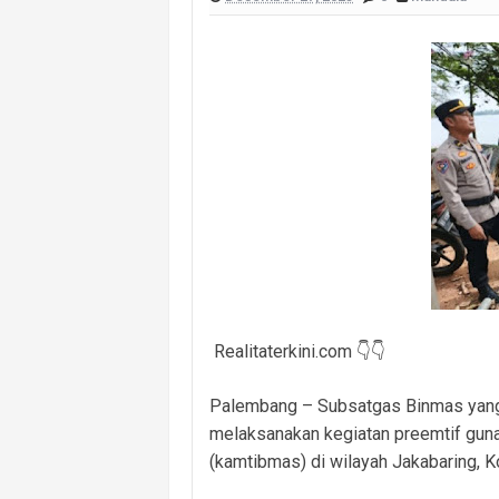
Masuk Lewat Jendela, Terduga Pela
Dugaan Kelalaian Medis Mencuat, L
Polsek Banyuasin I Ungkap Kasus Cu
Cegah Kejahatan 3C dan Kecelakaan, 
Cegah Kejahatan Malam Hari, Polsek
Polsek Banyuasin II Berhasil Ungkap
Kebakaran Hanguskan Dua Rumah di D
Realitaterkini.com 👇👇
Palembang – Subsatgas Binmas yang 
melaksanakan kegiatan preemtif guna
(kamtibmas) di wilayah Jakabaring, 