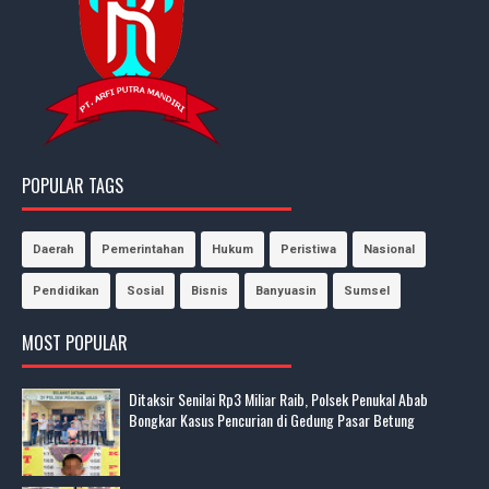
POPULAR TAGS
Daerah
Pemerintahan
Hukum
Peristiwa
Nasional
Pendidikan
Sosial
Bisnis
Banyuasin
Sumsel
MOST POPULAR
Ditaksir Senilai Rp3 Miliar Raib, Polsek Penukal Abab
Bongkar Kasus Pencurian di Gedung Pasar Betung