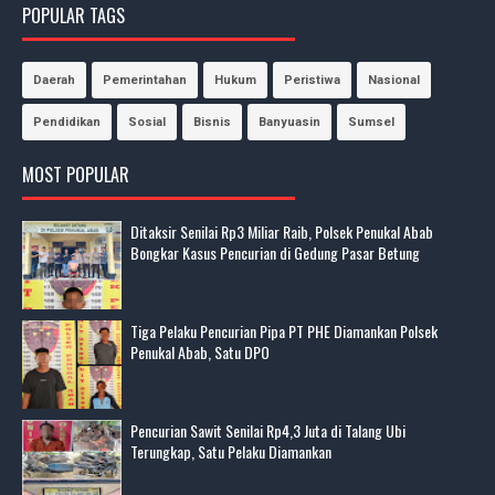
POPULAR TAGS
Daerah
Pemerintahan
Hukum
Peristiwa
Nasional
Pendidikan
Sosial
Bisnis
Banyuasin
Sumsel
MOST POPULAR
Ditaksir Senilai Rp3 Miliar Raib, Polsek Penukal Abab
Bongkar Kasus Pencurian di Gedung Pasar Betung
Tiga Pelaku Pencurian Pipa PT PHE Diamankan Polsek
Penukal Abab, Satu DPO
Pencurian Sawit Senilai Rp4,3 Juta di Talang Ubi
Terungkap, Satu Pelaku Diamankan