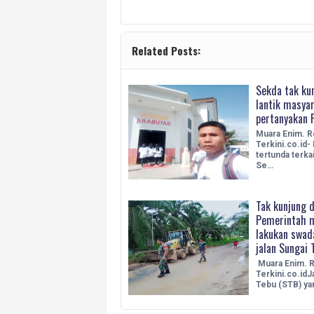
Related Posts:
Sekda tak kun
lantik masya
pertanyakan P
Muara Enim. Re
Terkini.co.id-
tertunda terkai
Se…
Tak kunjung 
Pemerintah 
lakukan swada
jalan Sungai 
Muara Enim. R
Terkini.co.idJ
Tebu (STB) y