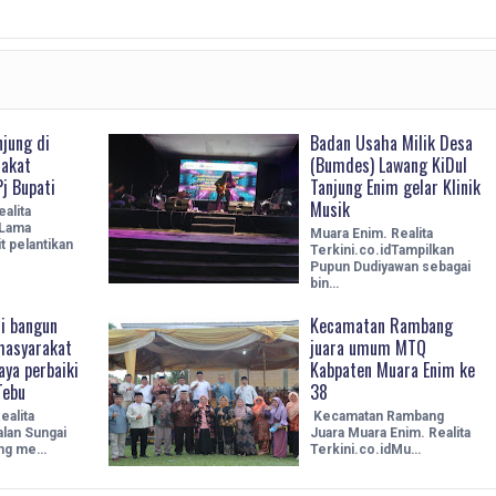
jung di
Badan Usaha Milik Desa
rakat
(Bumdes) Lawang KiDul
j Bupati
Tanjung Enim gelar Klinik
Musik
alita
 Lama
Muara Enim. Realita
t pelantikan
Terkini.co.idTampilkan
Pupun Dudiyawan sebagai
bin…
di bangun
Kecamatan Rambang
masyarakat
juara umum MTQ
ya perbaiki
Kabpaten Muara Enim ke
Tebu
38
ealita
Kecamatan Rambang
alan Sungai
Juara Muara Enim. Realita
ang me…
Terkini.co.idMu…