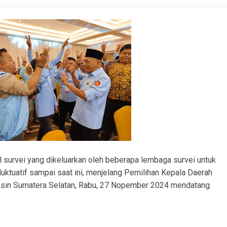
lsek Tanah Abang Tampung Aspirasi dan Edukasi Cegah Karhutla
rabumulih Imbau Masyarakat Hindari Membakar Lahan
lid, Kunjungan Kerja Bahas Koordinasi Operasional
ri Dampingi Evaluasi Tata Kelola Pemerintahan Desa Beruge Darat
erjakan Penggantian Platdeker Patah dan Perataan Jalan dari Dana Desa.
ku Pembobolan Rumah di Prambatan Diamankan, Kerugian Korban Capai Rp36 Juta
Contoh, Bupati PALI Ajak Seluruh Warga PALI Manfaatkan Potensi Perikanan Desa
il survei yang dikeluarkan oleh beberapa lembaga survei untuk
luktuatif sampai saat ini, menjelang Pemilihan Kepala Daerah
asin Sumatera Selatan, Rabu, 27 Nopember 2024 mendatang.