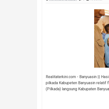
Eratkan Hubungan dengan Warga, Po
Tinjau Posko Karhutla, Wali Kota P
Sinergi Polres PALI–Brimob Makin So
Perkuat Koordinasi Lintas Unsur, Pol
Pemerintah Desa Muara Damai Mulai K
Masuk Lewat Jendela, Terduga Pela
Panen Ikan Betok Raman Mulya Jadi 
Realitaterkini.com - Banyuasin || Has
pilkada Kabupeten Banyuasin relatif f
(Pilkada) langsung Kabupaten Banyu