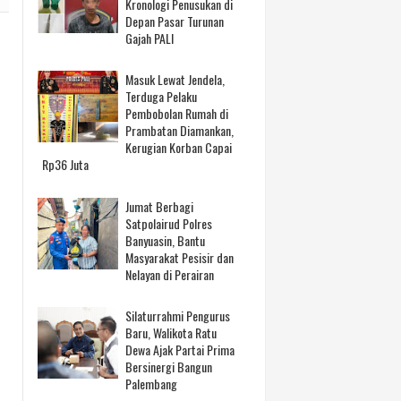
Kronologi Penusukan di
Depan Pasar Turunan
Gajah PALI
Masuk Lewat Jendela,
Terduga Pelaku
Pembobolan Rumah di
Prambatan Diamankan,
Kerugian Korban Capai
Rp36 Juta
Jumat Berbagi
Satpolairud Polres
Banyuasin, Bantu
Masyarakat Pesisir dan
Nelayan di Perairan
Silaturrahmi Pengurus
Baru, Walikota Ratu
Dewa Ajak Partai Prima
Bersinergi Bangun
Palembang