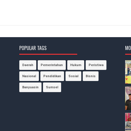
POPULAR TAGS
MO
Daerah
Pemerintahan
Hukum
Peristiwa
Nasional
Pendidikan
Sosial
Bisnis
Banyuasin
Sumsel