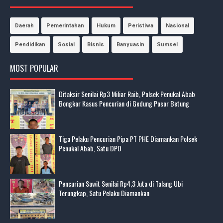
Daerah
Pemerintahan
Hukum
Peristiwa
Nasional
Pendidikan
Sosial
Bisnis
Banyuasin
Sumsel
MOST POPULAR
Ditaksir Senilai Rp3 Miliar Raib, Polsek Penukal Abab
Bongkar Kasus Pencurian di Gedung Pasar Betung
Tiga Pelaku Pencurian Pipa PT PHE Diamankan Polsek
Penukal Abab, Satu DPO
Pencurian Sawit Senilai Rp4,3 Juta di Talang Ubi
Terungkap, Satu Pelaku Diamankan