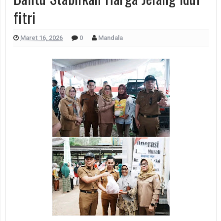
fitri
Maret 16, 2026
0
Mandala