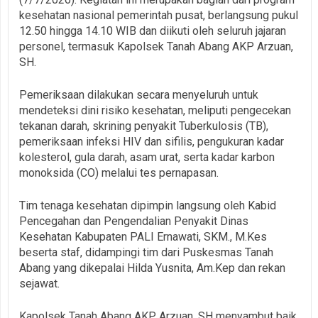
kesehatan nasional pemerintah pusat, berlangsung pukul
12.50 hingga 14.10 WIB dan diikuti oleh seluruh jajaran
personel, termasuk Kapolsek Tanah Abang AKP Arzuan,
SH.
Pemeriksaan dilakukan secara menyeluruh untuk
mendeteksi dini risiko kesehatan, meliputi pengecekan
tekanan darah, skrining penyakit Tuberkulosis (TB),
pemeriksaan infeksi HIV dan sifilis, pengukuran kadar
kolesterol, gula darah, asam urat, serta kadar karbon
monoksida (CO) melalui tes pernapasan.
Tim tenaga kesehatan dipimpin langsung oleh Kabid
Pencegahan dan Pengendalian Penyakit Dinas
Kesehatan Kabupaten PALI Ernawati, SKM., M.Kes
beserta staf, didampingi tim dari Puskesmas Tanah
Abang yang dikepalai Hilda Yusnita, Am.Kep dan rekan
sejawat.
Kapolsek Tanah Abang AKP Arzuan, SH menyambut baik