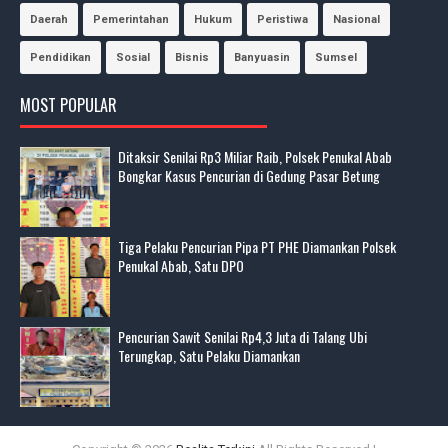
Daerah
Pemerintahan
Hukum
Peristiwa
Nasional
Pendidikan
Sosial
Bisnis
Banyuasin
Sumsel
MOST POPULAR
Ditaksir Senilai Rp3 Miliar Raib, Polsek Penukal Abab
Bongkar Kasus Pencurian di Gedung Pasar Betung
Tiga Pelaku Pencurian Pipa PT PHE Diamankan Polsek
Penukal Abab, Satu DPO
Pencurian Sawit Senilai Rp4,3 Juta di Talang Ubi
Terungkap, Satu Pelaku Diamankan