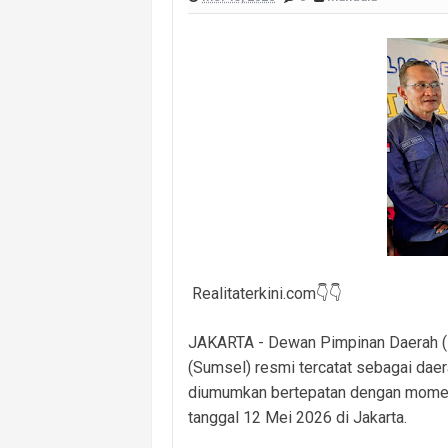
Eratkan Hubungan dengan Warga, Po
Tinjau Posko Karhutla, Wali Kota P
Sinergi Polres PALI–Brimob Makin So
Perkuat Koordinasi Lintas Unsur, Pol
Pemerintah Desa Muara Damai Mulai K
Masuk Lewat Jendela, Terduga Pela
Panen Ikan Betok Raman Mulya Jadi 
Realitaterkini.com👇👇
JAKARTA - Dewan Pimpinan Daerah (D
(Sumsel) resmi tercatat sebagai daer
diumumkan bertepatan dengan momentu
tanggal 12 Mei 2026 di Jakarta.