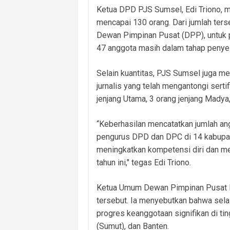
Ketua DPD PJS Sumsel, Edi Triono, me
mencapai 130 orang. Dari jumlah terse
Dewan Pimpinan Pusat (DPP), untuk p
47 anggota masih dalam tahap penyel
Selain kuantitas, PJS Sumsel juga m
jurnalis yang telah mengantongi serti
jenjang Utama, 3 orang jenjang Mady
“Keberhasilan mencatatkan jumlah angg
pengurus DPD dan DPC di 14 kabupate
meningkatkan kompetensi diri dan m
tahun ini," tegas Edi Triono.
Ketua Umum Dewan Pimpinan Pusat P
tersebut. Ia menyebutkan bahwa sela
progres keanggotaan signifikan di tin
(Sumut), dan Banten.