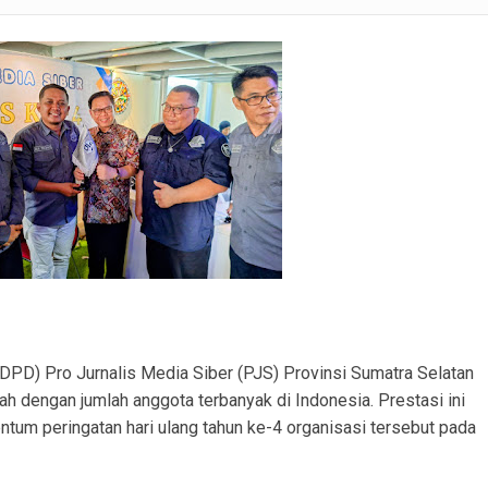
lsek Tanah Abang Tampung Aspirasi dan Edukasi Cegah Karhutla
rabumulih Imbau Masyarakat Hindari Membakar Lahan
lid, Kunjungan Kerja Bahas Koordinasi Operasional
ri Dampingi Evaluasi Tata Kelola Pemerintahan Desa Beruge Darat
erjakan Penggantian Platdeker Patah dan Perataan Jalan dari Dana Desa.
ku Pembobolan Rumah di Prambatan Diamankan, Kerugian Korban Capai Rp36 Juta
Contoh, Bupati PALI Ajak Seluruh Warga PALI Manfaatkan Potensi Perikanan Desa
PD) Pro Jurnalis Media Siber (PJS) Provinsi Sumatra Selatan
ah dengan jumlah anggota terbanyak di Indonesia. Prestasi ini
m peringatan hari ulang tahun ke-4 organisasi tersebut pada