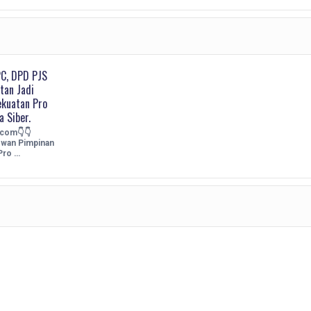
PC, DPD PJS
tan Jadi
kuatan Pro
a Siber.
.com👇👇
wan Pimpinan
Pro …