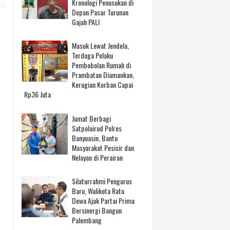
Kronologi Penusukan di
Depan Pasar Turunan
Gajah PALI
Masuk Lewat Jendela,
Terduga Pelaku
Pembobolan Rumah di
Prambatan Diamankan,
Kerugian Korban Capai
Rp36 Juta
Jumat Berbagi
Satpolairud Polres
Banyuasin, Bantu
Masyarakat Pesisir dan
Nelayan di Perairan
Silaturrahmi Pengurus
Baru, Walikota Ratu
Dewa Ajak Partai Prima
Bersinergi Bangun
Palembang