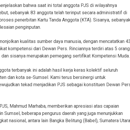
njelaskan bahwa saat ini total anggota PJS di wilayahnya
but, sebanyak 83 anggota telah terinput secara administratif di
roses penerbitan Kartu Tanda Anggota (KTA). Sisanya, sebanya
esaian penginputan.
enonjolkan kualitas sumber daya manusia, dengan mencatatkan 4
fikat kompetensi dari Dewan Pers. Rinciannya terdiri atas 5 orang
a, dan sisanya merupakan pemegang sertifikat Kompetensi Muda.
ota terbanyak ini adalah hasil kerja keras kolektif seluruh
n dan kota se-Sumsel. Kami terus bersinergi untuk
ewujudkan tekad menjadikan PJS sebagai konstituen Dewan Per
JS, Mahmud Marhaba, memberikan apresiasi atas capaian
in Sumsel, beberapa pengurus daerah yang juga menunjukkan
gkat nasional, antara lain Bangka Belitung (Babel), Sumatera Utar