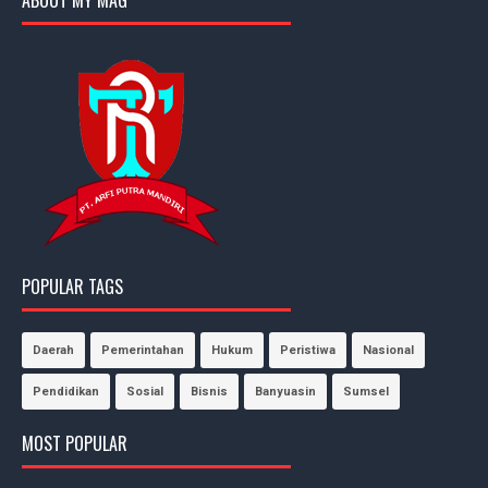
ABOUT MY MAG
POPULAR TAGS
Daerah
Pemerintahan
Hukum
Peristiwa
Nasional
Pendidikan
Sosial
Bisnis
Banyuasin
Sumsel
MOST POPULAR