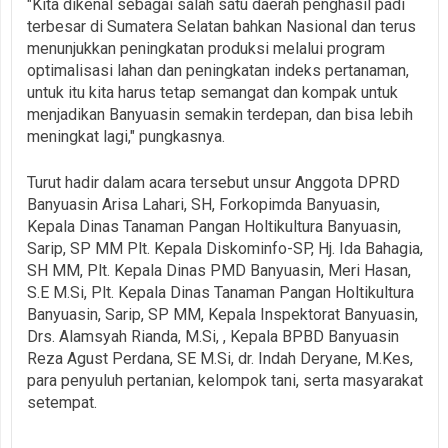
‎"Kita dikenal sebagai salah satu daerah penghasil padi
terbesar di Sumatera Selatan bahkan Nasional dan terus
menunjukkan peningkatan produksi melalui program
optimalisasi lahan dan peningkatan indeks pertanaman,
untuk itu kita harus tetap semangat dan kompak untuk
menjadikan Banyuasin semakin terdepan, dan bisa lebih
meningkat lagi," pungkasnya.
‎Turut hadir dalam acara tersebut unsur Anggota DPRD
Banyuasin Arisa Lahari, SH, Forkopimda Banyuasin,
Kepala Dinas Tanaman Pangan Holtikultura Banyuasin,
Sarip, SP MM Plt. Kepala Diskominfo-SP, Hj. Ida Bahagia,
SH MM, Plt. Kepala Dinas PMD Banyuasin, Meri Hasan,
S.E M.Si, Plt. Kepala Dinas Tanaman Pangan Holtikultura
Banyuasin, Sarip, SP MM, Kepala Inspektorat Banyuasin,
Drs. Alamsyah Rianda, M.Si, , Kepala BPBD Banyuasin
Reza Agust Perdana, SE M.Si, dr. Indah Deryane, M.Kes,
para penyuluh pertanian, kelompok tani, serta masyarakat
setempat.‎