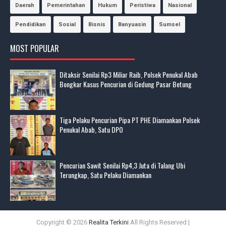
Daerah
Pemerintahan
Hukum
Peristiwa
Nasional
Pendidikan
Sosial
Bisnis
Banyuasin
Sumsel
MOST POPULAR
Ditaksir Senilai Rp3 Miliar Raib, Polsek Penukal Abab
Bongkar Kasus Pencurian di Gedung Pasar Betung
Tiga Pelaku Pencurian Pipa PT PHE Diamankan Polsek
Penukal Abab, Satu DPO
Pencurian Sawit Senilai Rp4,3 Juta di Talang Ubi
Terungkap, Satu Pelaku Diamankan
Copyright ©
2026
Realita Terkini
All Rights Reserved |