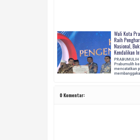
Wali Kota Pr
Raih Pengha
Nasional, Bu
Kendalikan In
PRABUMULIH 
Prabumulih ke
mencatatkan p
membanggak
0 Komentar: