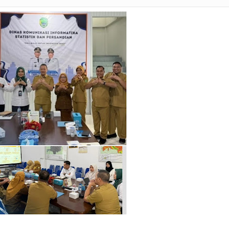
 Penukal Utara Intensifkan Patroli KRYD Sasar Potensi Gangguan Kamtibmas
 Pencurian Perangkat BTS di Banyuasin II, Tiga Terduga Pelaku Diamankan
r Ekstasi di Abab, Barang Bukti Disembunyikan di Panci Presto
gkap Kronologi Penusukan di Depan Pasar Turunan Gajah PALI
ku Pencurian Dua Unit Telepon Genggam.
inkamtibmas Sukadamai Ikut Evaluasi Pemerintahan Desa