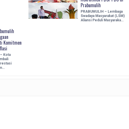
Prabumulih
PRABUMULIH – Lembaga
Swadaya Masyarakat (LSM)
Aliansi Peduli Masyaraka…
abumulih
rgaan
kti Komitmen
flasi
– Kota
mbali
restasi
an…