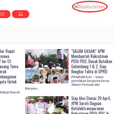
lar Rapat
"SALAM GASAK!" APM
timewa
Membantah Rekrutmen
 ke-13:
PDSI-PDC, Desak Batalkan
usung Tema
Gelombang 1 & 2, Siap
erak
Bongkar Fakta di DPRD
mbangunan
PRABUMULIH – Suara
yata Untuk
penolakan bergema keras.
Aliansi Pemuda dan
Masyara…
 Rakyat Daerah
Siap Aksi Damai 29 April,
APM Soroti Dugaan
Ketidaktransparanan
Rekrutmen PDSI-PDC di