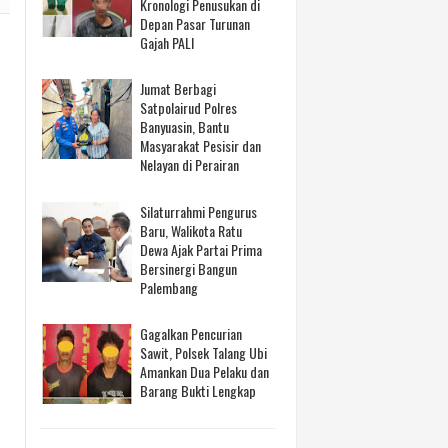
Kronologi Penusukan di
Depan Pasar Turunan
Gajah PALI
Jumat Berbagi
Satpolairud Polres
Banyuasin, Bantu
Masyarakat Pesisir dan
Nelayan di Perairan
Silaturrahmi Pengurus
Baru, Walikota Ratu
Dewa Ajak Partai Prima
Bersinergi Bangun
Palembang
Gagalkan Pencurian
Sawit, Polsek Talang Ubi
Amankan Dua Pelaku dan
Barang Bukti Lengkap