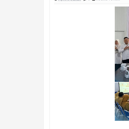
Cegah Kejahatan Malam Hari, Polsek
Polsek Banyuasin II Berhasil Ungkap
Polres PALI Amankan Terduga Pengeda
Keributan Berujung Maut, Polisi Un
Polsek Betung Amankan Terduga Pela
Wujud Sinergitas Antarunsur, Bhab