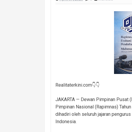
Cegah Kejahatan Malam Hari, Polsek
Polsek Banyuasin II Berhasil Ungkap
Polres PALI Amankan Terduga Pengeda
Keributan Berujung Maut, Polisi Un
Patroli Cegah Gangguan Kamtibmas D
Kolaborasi Dukung UMKM, Prabumulih
Perkuat Keimanan dan Kekompakan, Bi
Realitaterkini.com👇👇
JAKARTA — Dewan Pimpinan Pusat (D
Pimpinan Nasional (Rapimnas) Tahun 
dihadiri oleh seluruh jajaran pengu
Indonesia.