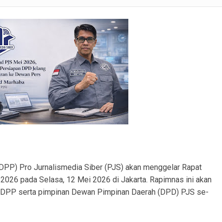
 Penukal Utara Intensifkan Patroli KRYD Sasar Potensi Gangguan Kamtibmas
 Pencurian Perangkat BTS di Banyuasin II, Tiga Terduga Pelaku Diamankan
r Ekstasi di Abab, Barang Bukti Disembunyikan di Panci Presto
gkap Kronologi Penusukan di Depan Pasar Turunan Gajah PALI
ilanjut Nobar Hoegeng Awards, Polres PALI Pastikan Wilayah Kondusif
 Pelajari Model Bisnis Olahan Limbah Nanas dari UI
nrohtal Polres PALI Jadi Bekal Layani Masyarakat dengan Presisi
PP) Pro Jurnalismedia Siber (PJS) akan menggelar Rapat
2026 pada Selasa, 12 Mei 2026 di Jakarta. Rapimnas ini akan
rus DPP serta pimpinan Dewan Pimpinan Daerah (DPD) PJS se-