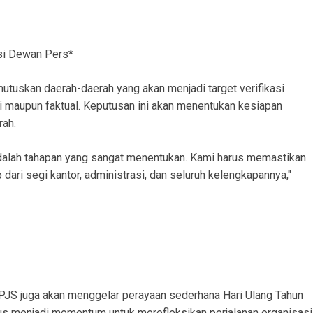
asi Dewan Pers*
utuskan daerah-daerah yang akan menjadi target verifikasi
i maupun faktual. Keputusan ini akan menentukan kesiapan
rah.
 adalah tahapan yang sangat menentukan. Kami harus memastikan
 dari segi kantor, administrasi, dan seluruh kelengkapannya,"
PJS juga akan menggelar perayaan sederhana Hari Ulang Tahun
gus menjadi momentum untuk merefleksikan perjalanan organisasi