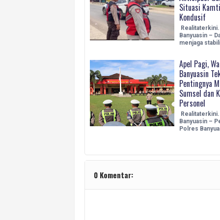
Situasi Kamt
Kondusif
Realitaterkini
Banyuasin – D
menjaga stabil
Apel Pagi, Wa
Banyuasin Te
Pentingnya M
Sumsel dan K
Personel
Realitaterkini
Banyuasin – P
Polres Banyu
0 Komentar: