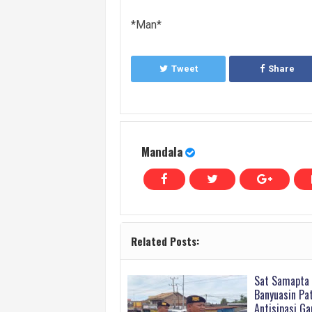
*Man*
Tweet
Share
Mandala
Related Posts:
Sat Samapta 
Banyuasin Pat
Antisipasi G