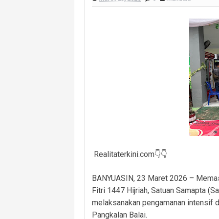
Polsek Banyuasin I Ungkap Kasus Cu
Cegah Kejahatan 3C dan Kecelakaan, 
Cegah Kejahatan Malam Hari, Polsek
Polsek Banyuasin II Berhasil Ungkap
Polres PALI Amankan Terduga Pengeda
Keributan Berujung Maut, Polisi Un
Polsek Betung Amankan Terduga Pela
Realitaterkini.com👇👇
BANYUASIN, 23 Maret 2026 – Memasuk
Fitri 1447 Hijriah, Satuan Samapta 
melaksanakan pengamanan intensif d
Pangkalan Balai.