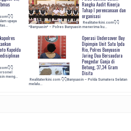
ibmas
Rangka Audit Kinerja
Tahap I perencanaan dan
organisasi
.com👇👇
alam upaya
Realitaterkini.com👇👇
itas…
*Banyuasin* – Polres Banyuasin menerima ku…
kapolres
Operasi Undercover Buy
kankan
Dipimpin Unit Satu Ipda
oto Kapolda
Rio, Polres Banyuasin
edisiplinan
Jaring Dua Bersaudara
Pengedar Ganja di
Betung, 37,34 Gram
.com👇👇
Disita
ersonel
asin meng…
Realitaterkini.com 👇👇Banyuasin – Polda Sumatera Selatan
melalu…