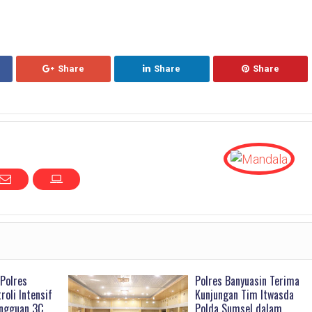
Share
Share
Share
Polres
Polres Banyuasin Terima
roli Intensif
Kunjungan Tim Itwasda
angguan 3C,
Polda Sumsel dalam