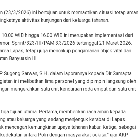
n (23/3/2026) ini bertujuan untuk memastikan situasi tetap ama
ngkatnya aktivitas kunjungan dari keluarga tahanan.
 10.00 WIB hingga 16.00 WIB ini merupakan implementasi dari
omor: Sprint/323/III/PAM 3.3/2026 tertanggal 21 Maret 2026.
i area Lapas, tetapi juga mencakup pengamanan objek vital dan
an Banyuasin III.
P Sugeng Sarwan, S.H., dalam laporannya kepada Dir Samapta
atan ini melibatkan lima personel yang dipimpin langsung oleh
engan mengerahkan satu unit kendaraan roda empat dan satu unit
n tiga tujuan utama. Pertama, memberikan rasa aman kepada
ng atau keluarga yang sedang menjenguk kerabat di Lapas.
tuk mencegah kemungkinan upaya tahanan kabur. Ketiga, sebagai
 kedekatan antara Polri dengan masyarakat sekitar," ujar AKP