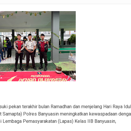
ranmor, Pelaku dan Barang Bukti Berhasil Diamankan.
Satlantas Polres PALI Gelar Patroli Subuh di Kawasan Masjid Syuhada
 Penukal Utara Intensifkan Patroli KRYD Sasar Potensi Gangguan Kamtibmas
 Pencurian Perangkat BTS di Banyuasin II, Tiga Terduga Pelaku Diamankan
r Ekstasi di Abab, Barang Bukti Disembunyikan di Panci Presto
gkap Kronologi Penusukan di Depan Pasar Turunan Gajah PALI
ku Pencurian Dua Unit Telepon Genggam.
i pekan terakhir bulan Ramadhan dan menjelang Hari Raya Idu
(Sat Samapta) Polres Banyuasin meningkatkan kewaspadaan deng
i Lembaga Pemasyarakatan (Lapas) Kelas IIB Banyuasin,