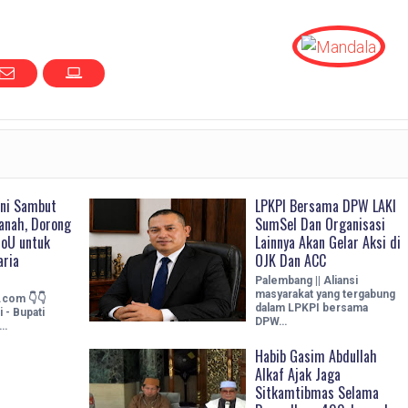
ani Sambut
LPKPI Bersama DPW LAKI
anah, Dorong
SumSel Dan Organisasi
oU untuk
Lainnya Akan Gelar Aksi di
ria
OJK Dan ACC
Palembang || Aliansi
masyarakat yang tergabung
i.com 👇👇
dalam LPKPI bersama
 - Bupati
DPW…
 …
Habib Gasim Abdullah
Alkaf Ajak Jaga
Sitkamtibmas Selama