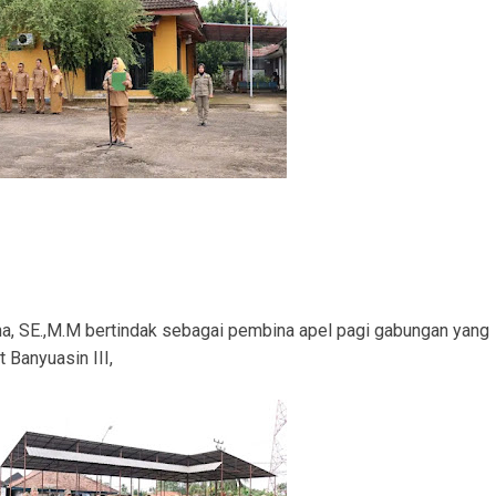
ku Pembobolan Rumah di Prambatan Diamankan, Kerugian Korban Capai Rp36 Juta
SM APM Desak RS AR Bunda Prabumulih Evaluasi Menyeluruh Pelayanan
ranmor, Pelaku dan Barang Bukti Berhasil Diamankan.
Satlantas Polres PALI Gelar Patroli Subuh di Kawasan Masjid Syuhada
 Penukal Utara Intensifkan Patroli KRYD Sasar Potensi Gangguan Kamtibmas
 Pencurian Perangkat BTS di Banyuasin II, Tiga Terduga Pelaku Diamankan
usun III Talang Kampai, Polisi: Tidak Ada Korban Jiwa
na, SE.,M.M bertindak sebagai pembina apel pagi gabungan yang
 Banyuasin III,