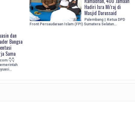
Ramadhan, 400 Jamaah
Hadiri Isra Mi’raj di
Masjid Darussaid
Palembang || Ketua DPD
Front Persaudaraan Islam (FPI) Sumatera Selatan…
asin dan
Kader Bangsa
entasi
erja Sama
.com 👇👇
emerintah
nyuasi…