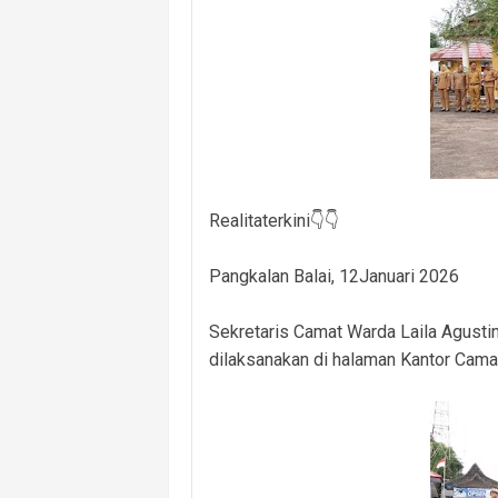
Masuk Lewat Jendela, Terduga Pela
Dugaan Kelalaian Medis Mencuat, L
Polsek Banyuasin I Ungkap Kasus Cu
Cegah Kejahatan 3C dan Kecelakaan, 
Cegah Kejahatan Malam Hari, Polsek
Realitaterkini👇👇
Polsek Banyuasin II Berhasil Ungkap
Kebakaran Hanguskan Dua Rumah di D
Pangkalan Balai, 12Januari 2026
Sekretaris Camat Warda Laila Agusti
dilaksanakan di halaman Kantor Camat