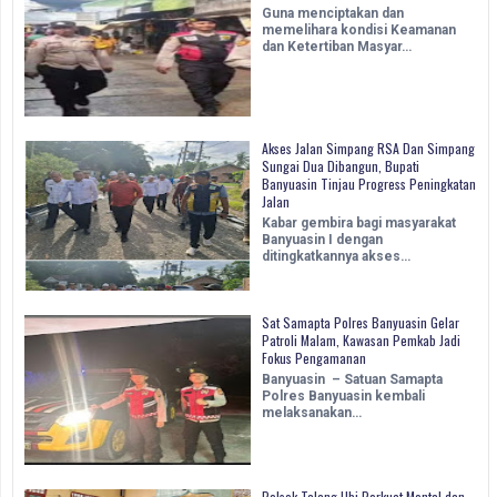
Guna menciptakan dan
memelihara kondisi Keamanan
dan Ketertiban Masyar…
Akses Jalan Simpang RSA Dan Simpang
Sungai Dua Dibangun, Bupati
Banyuasin Tinjau Progress Peningkatan
Jalan
Kabar gembira bagi masyarakat
Banyuasin I dengan
ditingkatkannya akses…
Sat Samapta Polres Banyuasin Gelar
Patroli Malam, Kawasan Pemkab Jadi
Fokus Pengamanan
Banyuasin – Satuan Samapta
Polres Banyuasin kembali
melaksanakan…
Polsek Talang Ubi Perkuat Mental dan