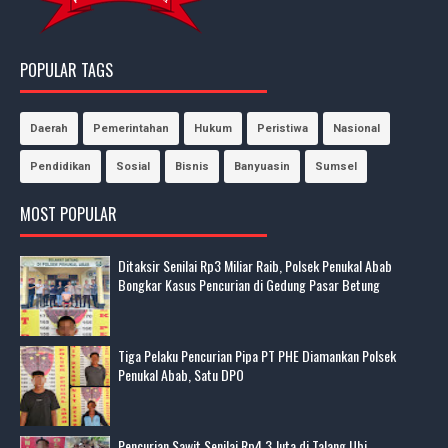
POPULAR TAGS
Daerah
Pemerintahan
Hukum
Peristiwa
Nasional
Pendidikan
Sosial
Bisnis
Banyuasin
Sumsel
MOST POPULAR
Ditaksir Senilai Rp3 Miliar Raib, Polsek Penukal Abab
Bongkar Kasus Pencurian di Gedung Pasar Betung
Tiga Pelaku Pencurian Pipa PT PHE Diamankan Polsek
Penukal Abab, Satu DPO
Pencurian Sawit Senilai Rp4,3 Juta di Talang Ubi